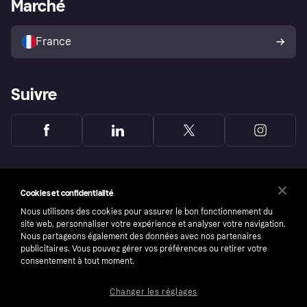
Portail Marchand
Statut opérationnel
Marché
Explorez les magasins
Votre droit de rétractation
Vendre avec Klarna
Plateformes et partenaires
Politique de protection de
l’acheteur Klarna
France
Suivre
Cookies et confidentialité
Nous utilisons des cookies pour assurer le bon fonctionnement du
site web, personnaliser votre expérience et analyser votre navigation.
Nous partageons également des données avec nos partenaires
publicitaires. Vous pouvez gérer vos préférences ou retirer votre
consentement à tout moment.
Changer les réglages
Copyright © 2005-2026 Klarna Bank AB (publ). Headquarters: Stockholm, Sweden. All