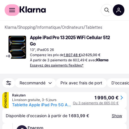
Acheter avec Klarna
Espace entreprises
Klarna
/
Shopping
/
Informatique
/
Ordinateurs
/
Tablettes
Apple iPad Pro 13 2025 WiFi Cellular 512 
Go
13", iPadOS 26
Comparez les prix de
1 807,48 €
à
2 625,00 €
+
8
À partir de 3 paiements de 602,49 € avec
Essayez des paiements flexibles*
Recommandé
Prix avec frais de port
D'occasio
SPONSORISÉ
Rakuten
1 995,00 €
Livraison gratuite
,
3-5 jours
Ou 3 paiements de 665,00 €
Tablette Apple iPad Pro 5G Apple M5 (2025) 512 Go 13 pouces 12 Go RAM Wi-Fi + Cellular Noir
Disponible d'occasion à partir de 
1 693,99 €
Show
Fnacpro