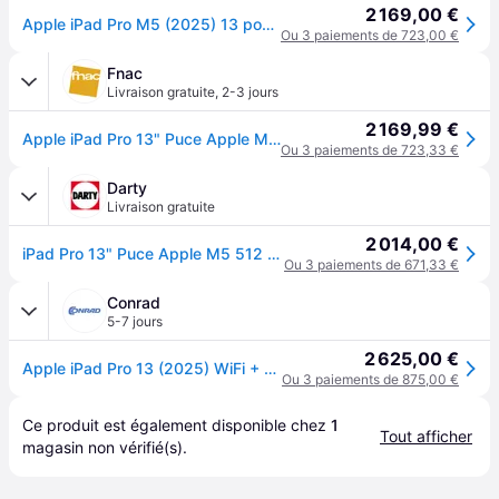
2 169,00 €
Apple iPad Pro M5 (2025) 13 pouces 512 Go Wi-Fi + Cellular Noir Sidéral
Ou 3 paiements de 723,00 €
Fnac
Livraison gratuite
,
2-3 jours
2 169,99 €
Apple iPad Pro 13" Puce Apple M5 512 Go Noir Sidéral 5G 8ème génération 2025
Ou 3 paiements de 723,33 €
Darty
Livraison gratuite
2 014,00 €
iPad Pro 13" Puce Apple M5 512 Go Noir Sidéral 5G 8ème génération 2025
Ou 3 paiements de 671,33 €
Conrad
5-7 jours
2 625,00 €
Apple iPad Pro 13 (2025) WiFi + Cellular 512 GB noir sidéral 33 cm (13 pouces) Apple M5 120 Hz, Ultra Retina XDR, True Tone, Tandem OLED, Technologie Pro
Ou 3 paiements de 875,00 €
Ce produit est également disponible chez 
1
Tout afficher
magasin
 non vérifié(s).