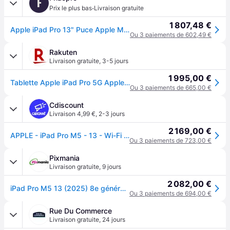
F
·
Prix le plus bas
Livraison gratuite
1 807,48 €
Apple iPad Pro 13" Puce Apple M5 512 Go Noir Sidéral 5G 8ème génération 2025
Ou 3 paiements de 602,49 €
Rakuten
Livraison gratuite
,
3-5 jours
1 995,00 €
Tablette Apple iPad Pro 5G Apple M5 (2025) 512 Go 13 pouces 12 Go RAM Wi-Fi + Cellular Noir
Ou 3 paiements de 665,00 €
Cdiscount
Livraison 4,99 €
,
2-3 jours
2 169,00 €
APPLE - iPad Pro M5 - 13 - Wi-Fi + Cellular - 512 Go - Verre standard - Space Black - Noir
Ou 3 paiements de 723,00 €
Pixmania
Livraison gratuite
,
9 jours
2 082,00 €
iPad Pro M5 13 (2025) 8e génération 5G, 512 Go - Verre Standard, Noir sidéral - Neuf
Ou 3 paiements de 694,00 €
Rue Du Commerce
Livraison gratuite
,
24 jours