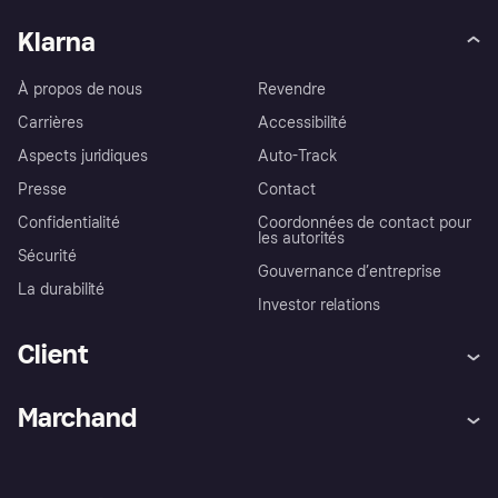
Klarna
À propos de nous
Revendre
Carrières
Accessibilité
Aspects juridiques
Auto-Track
Presse
Contact
Confidentialité
Coordonnées de contact pour
les autorités
Sécurité
Gouvernance d’entreprise
La durabilité
Investor relations
Client
Aide
Réclamations
Marchand
Login
Protection contre la fraude
Support Marchand
Portail développeurs
L'appli shopping de Klarna
Paramètres de confidentialité