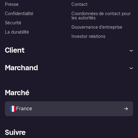
Presse
Contact
Confidentialité
Coordonnées de contact pour
les autorités
Sécurité
Gouvernance d’entreprise
La durabilité
Investor relations
Client
Aide
Réclamations
Marchand
Login
Protection contre la fraude
Support Marchand
Portail développeurs
L'appli shopping de Klarna
Paramètres de confidentialité
Portail Marchand
Statut opérationnel
Marché
Explorez les magasins
Votre droit de rétractation
Vendre avec Klarna
Plateformes et partenaires
Politique de protection de
l’acheteur Klarna
France
Suivre