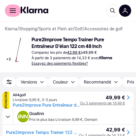
Acheter avec Klarna
Espace entreprises
Klarna
/
Shopping
/
Sports et Plein air
/
Golf
/
Accessoires de golf
Pure2Improve Tempo Trainer Pure 
Entraîneur D'élan 122 cm 48 Inch
Comparez les prix de
42,99 €
à
49,99 €
À partir de 3 paiements de 14,33 € avec
+
3
Essayez des paiements flexibles*
Versions
Couleur
Recommandé
Prix
SPONSORISÉ
All4golf
49,99 €
Livraison 9,95 €
,
3-5 jours
Ou 3 paiements de 16,66 €
Pure2Improve Pure Entraîneur d'élan
GoalInn
·
Prix le plus bas
Livraison 9,99 €
,
Demain
42,99 €
Pure2improve Tempo Trainer 122 Cm-48 Inch Noir
Ou 3 paiements de 14,33 €