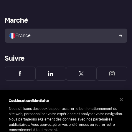
Login
Protection contre la fraude
Support Marchand
Portail développeurs
L'appli shopping de Klarna
Paramètres de confidentialité
Portail Marchand
Statut opérationnel
Marché
Explorez les magasins
Votre droit de rétractation
Vendre avec Klarna
Plateformes et partenaires
Politique de protection de
l’acheteur Klarna
France
Suivre
Cookies et confidentialité
Nous utilisons des cookies pour assurer le bon fonctionnement du
site web, personnaliser votre expérience et analyser votre navigation.
Nous partageons également des données avec nos partenaires
publicitaires. Vous pouvez gérer vos préférences ou retirer votre
consentement à tout moment.