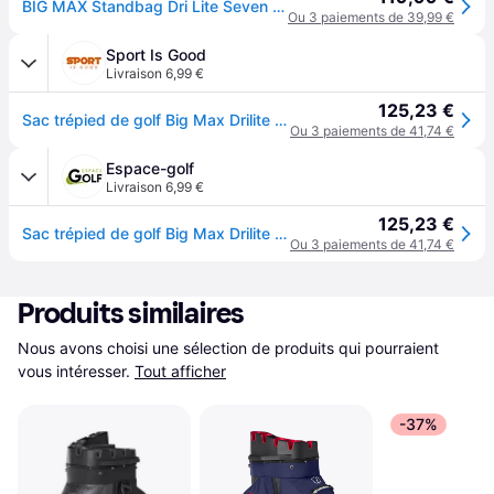
BIG MAX Standbag Dri Lite Seven G, rouge/noir
Ou 3 paiements de 39,99 €
Sport Is Good
Livraison 6,99 €
125,23 €
Sac trépied de golf Big Max Drilite Seven G - Noir
Ou 3 paiements de 41,74 €
Espace-golf
Livraison 6,99 €
125,23 €
Sac trépied de golf Big Max Drilite Seven G - Noir
Ou 3 paiements de 41,74 €
Produits similaires
Nous avons choisi une sélection de produits qui pourraient 
vous intéresser.
Tout afficher
-37%