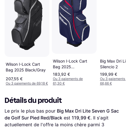
Big Max Dri Lit
Wilson I-Lock Cart
Wilson I-Lock Cart
Silencio 2
Bag 2025
Bag 2025 Black/Gray
Navy/White/Red
183,92 €
199,99 €
207,55 €
Ou 3 paiements de
Ou 3 paiements 
Ou 3 paiements de 69,18 €
61,30 €
66,66 €
Détails du produit
Le prix le plus bas pour 
Big Max Dri Lite Seven G Sac 
de Golf Sur Pied Red/Black
 est 
119,99 €
. Il s'agit 
actuellement de l'offre la moins chère parmi 
3