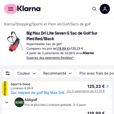
Acheter avec Klarna
Espace entreprises
Klarna
/
Shopping
/
Sports et Plein air
/
Golf
/
Sacs de golf
Big Max Dri Lite Seven G Sac de Golf Sur 
Pied Red/Black
Imperméable Sac de golf
Comparez les prix de
119,99 €
à
125,23 €
À partir de 3 paiements de 39,99 € avec
Essayez des paiements flexibles*
Couleur
Recommandé
Prix avec frais de po
SPONSORISÉ
Sport Is Good
125,23 €
Livraison 6,99 €
Ou 3 paiements de 41,74 €
Sac trépied de golf Big Max Drilite Seven G - Noir
All4golf
·
Prix le plus bas
Livraison gratuite
,
3-5 jours
119,99 €