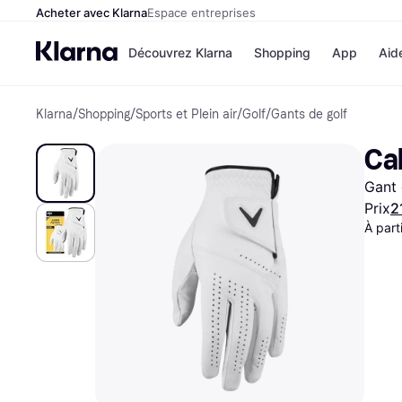
Acheter avec Klarna
Espace entreprises
Découvrez Klarna
Shopping
App
Aid
Klarna
/
Shopping
/
Sports et Plein air
/
Golf
/
Gants de golf
Options de paiem
Magasins
Toutes les options d
Cdiscoun
Ca
paiement
Airbnb
Payer maintenant
Booking.
Gant 
Paiement en 3 fois
Temu
Paiement à 30 jours
JD Sport
Prix
2
Klarna sur Apple Pa
À part
Voir tous les