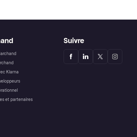
hand
Suivre
Marchand
archand
ec Klarna
éveloppeurs
érationnel
es et partenaires