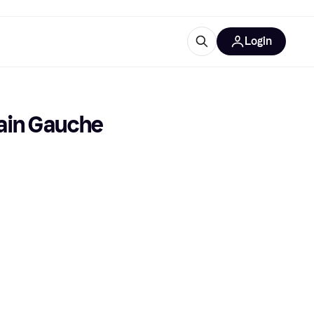
Login
lus d'informations
de bureau
u'est-ce que Klarna?
ain Gauche
catégories