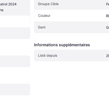
Groupe Cible
trol 2024 
F
he
Couleur
B
Gant
G
Informations supplémentaires
Listé depuis
2