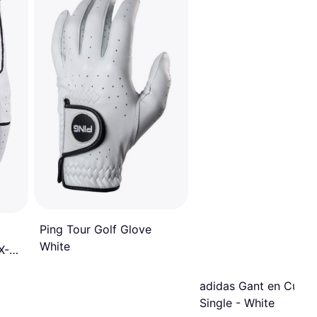
Ping Tour Golf Glove
White
X-
adidas Gant en Cuir P
Single - White