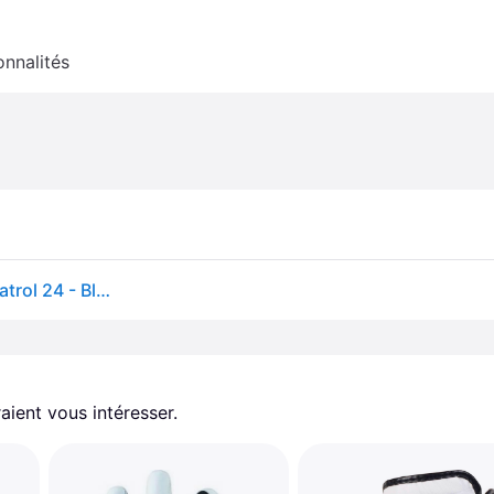
onnalités
Gants de golf pour Droitier femme Callaway Dawn Patrol 24 - Blanc
aient vous intéresser.