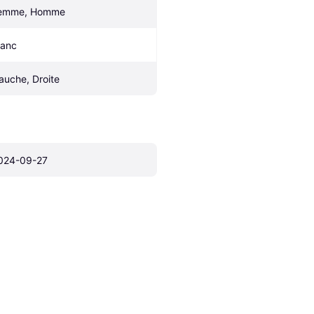
emme, Homme
lanc
auche, Droite
024-09-27