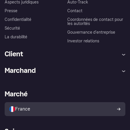
Aspects juridiques
Auto-Track
Presse
Contact
Confidentialité
Coordonnées de contact pour
les autorités
Sécurité
Gouvernance d’entreprise
La durabilité
Investor relations
Client
Aide
Réclamations
Marchand
Login
Protection contre la fraude
Support Marchand
Portail développeurs
L'appli shopping de Klarna
Paramètres de confidentialité
Portail Marchand
Statut opérationnel
Marché
Explorez les magasins
Votre droit de rétractation
Vendre avec Klarna
Plateformes et partenaires
Politique de protection de
l’acheteur Klarna
France