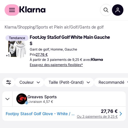
Acheter avec Klarna
Espace entreprises
Klarna
/
Shopping
/
Sports et Plein air
/
Golf
/
Gants de golf
FootJoy StaSof Golf White Main Gauche 
Tendance
S
Gant de golf, Homme, Gauche
Prix
27,76 €
+
1
À partir de 3 paiements de 9,25 € avec
Essayez des paiements flexibles*
Couleur
Taille (Petit-Grand)
Recommandé
Greaves Sports
Livraison 4,57 €
27,76 €
Footjoy Stasof Golf Glove - White / Small / Left Hand
Ou 3 paiements de 9,25 €