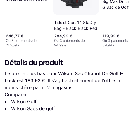
Big Max Dri Li
Flex
G Sac de Golf 
Pied Red/Blac
Titleist Cart 14 StaDry
Bag - Black/Black/Red
646,77 €
284,99 €
119,99 €
Ou 3 paiements de
Ou 3 paiements de
Ou 3 paiements 
215,59 €
94,99 €
39,99 €
Détails du produit
Le prix le plus bas pour 
Wilson Sac Chariot De Golf I-
Lock
 est 
183,92 €
. Il s'agit actuellement de l'offre la 
moins chère parmi 
2
 magasins.
Comparer:
Wilson Golf
Wilson Sacs de golf