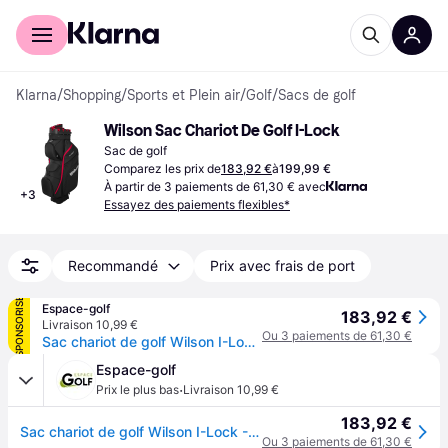
Acheter avec Klarna
Espace entreprises
Klarna
/
Shopping
/
Sports et Plein air
/
Golf
/
Sacs de golf
Wilson Sac Chariot De Golf I-Lock
Sac de golf
Comparez les prix de
183,92 €
à
199,99 €
À partir de 3 paiements de 61,30 € avec
+
3
Essayez des paiements flexibles*
Recommandé
Prix avec frais de port
SPONSORISÉ
Espace-golf
183,92 €
Livraison 10,99 €
Ou 3 paiements de 61,30 €
Sac chariot de golf Wilson I-Lock - Noir
Espace-golf
·
Prix le plus bas
Livraison 10,99 €
183,92 €
Sac chariot de golf Wilson I-Lock - Noir
Ou 3 paiements de 61,30 €