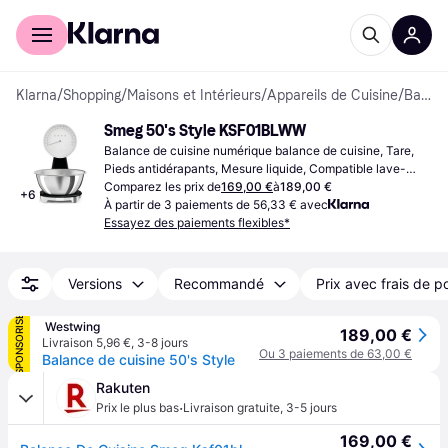
Acheter avec Klarna
Espace entreprises
Klarna
/
Shopping
/
Maisons et Intérieurs
/
Appareils de Cuisine
/
Balances de cuisine
Smeg 50's Style KSF01BLWW
Balance de cuisine numérique balance de cuisine, Tare, 
Pieds antidérapants, Mesure liquide, Compatible lave-
vaisselle, Poids (max) 5kg, Autres unités de mesure: 
Comparez les prix de
169,00 €
à
189,00 €
+
6
Gramme (g), Once (oz), Millilitre (ml), Livre (lb), Once 
À partir de 3 paiements de 56,33 € avec
liquide (fl.oz)
Essayez des paiements flexibles*
Versions
Recommandé
Prix avec frais de p
SPONSORISÉ
 Westwing
189,00 €
Livraison 5,96 €
,
3-8 jours
Ou 3 paiements de 63,00 €
Balance de cuisine 50's Style
Rakuten
·
Prix le plus bas
Livraison gratuite
,
3-5 jours
169,00 €