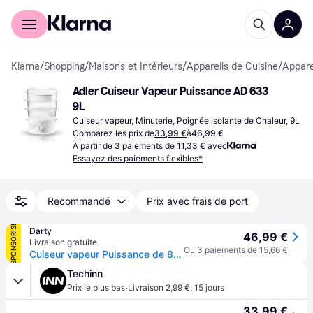
Acheter avec Klarna
Espace entreprises
Klarna
/
Shopping
/
Maisons et Intérieurs
/
Appareils de Cuisine
/
Appare
Adler Cuiseur Vapeur Puissance AD 633 
9L
Cuiseur vapeur, Minuterie, Poignée Isolante de Chaleur, 9L
Comparez les prix de
33,99 €
à
46,99 €
À partir de 3 paiements de 11,33 € avec
Essayez des paiements flexibles*
Recommandé
Prix avec frais de port
SPONSORISÉ
Darty
46,99 €
Livraison gratuite
Ou 3 paiements de 15,66 €
Cuiseur vapeur Puissance de 800 W. - 9L - Trois réservoirs de vapeur Steam Turbo transparents - AD 633
Techinn
·
Prix le plus bas
Livraison 2,99 €
,
15 jours
33,99 €