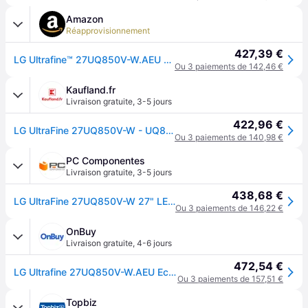
Amazon
Réapprovisionnement
427,39 €
LG Ultrafine™ 27UQ850V-W.AEU Ecran PC 4K 27" - Dalle IPS résolution UHD (3840 x 2160), 5ms GtG, Display HDRTM 400, DCI-P3 98%, AMD FreeSync, inclinable, réglable en Hauteur
Ou 3 paiements de 142,46 €
Kaufland.fr
Livraison gratuite
,
3-5 jours
422,96 €
LG UltraFine 27UQ850V-W - UQ850V Series - LED-Monitor - 68.47 cm (27″)
Ou 3 paiements de 140,98 €
PC Componentes
Livraison gratuite
,
3-5 jours
438,68 €
LG UltraFine 27UQ850V-W 27" LED Nano IPS UltraHD 4K Haut-parleurs réglables en hauteur FreeSync USB-C
Ou 3 paiements de 146,22 €
OnBuy
Livraison gratuite
,
4-6 jours
472,54 €
LG Ultrafine 27UQ850V-W.AEU Ecran PC 4K 27" - Dalle IPS résolution UHD (3840 x 2160), 5ms GtG, Display HDRTM 400, DCI-P3 98%, AMD
Ou 3 paiements de 157,51 €
Topbiz