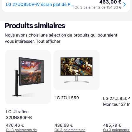
463,00 €
LG 27UQ850V-W écran plat de PC 68,6 cm (27 ) 3840 x 2160 pixels 4K Ultra HD LCD Blanc - Neuf
Ou 3 paiements de 154,33 €
Produits similaires
Nous avons choisi une sélection de produits qui pourraient 
vous intéresser.
Tout afficher
LG 27UL550
LG 27UL850-
Moniteur 27 In
UHD DisplayH
LG Ultrafine
32UN880P-B
476,46 €
436,68 €
485,79 €
Ou 3 paiements de
Ou 3 paiements de
Ou 3 paiements 