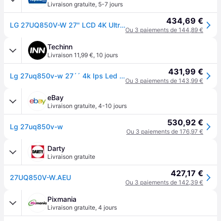
Livraison gratuite
,
5-7 jours
434,69 €
LG 27UQ850V-W 27" LCD 4K Ultra HD 5 ms Blanc
Ou 3 paiements de 144,89 €
Techinn
Livraison 11,99 €
,
10 jours
431,99 €
Lg 27uq850v-w 27´´ 4k Ips Led Monitor Multicolore One Size / EU Plug 220V
Ou 3 paiements de 143,99 €
eBay
Livraison gratuite
,
4-10 jours
530,92 €
Lg 27uq850v-w
Ou 3 paiements de 176,97 €
Darty
Livraison gratuite
427,17 €
27UQ850V-W.AEU
Ou 3 paiements de 142,39 €
Pixmania
Livraison gratuite
,
4 jours