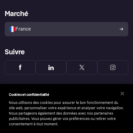
Support Marchand
Portail développeurs
L'appli shopping de Klarna
Paramètres de confidentialité
Portail Marchand
Statut opérationnel
Marché
Explorez les magasins
Votre droit de rétractation
Vendre avec Klarna
Plateformes et partenaires
Politique de protection de
l’acheteur Klarna
France
Suivre
Cookies et confidentialité
Nous utilisons des cookies pour assurer le bon fonctionnement du
site web, personnaliser votre expérience et analyser votre navigation.
Nous partageons également des données avec nos partenaires
publicitaires. Vous pouvez gérer vos préférences ou retirer votre
consentement à tout moment.