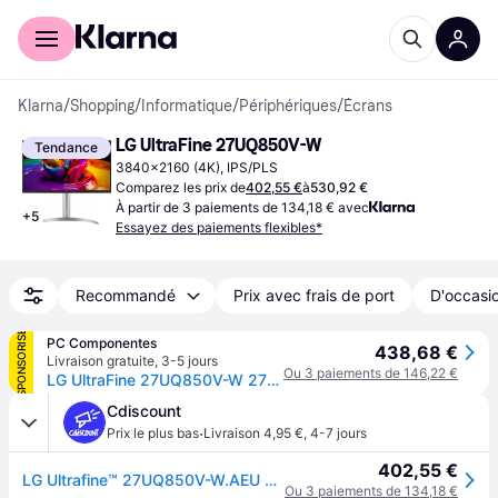
Acheter avec Klarna
Espace entreprises
Klarna
/
Shopping
/
Informatique
/
Périphériques
/
Écrans
LG UltraFine 27UQ850V-W
Tendance
3840x2160 (4K), IPS/PLS
Comparez les prix de
402,55 €
à
530,92 €
À partir de 3 paiements de 134,18 € avec
+
5
Essayez des paiements flexibles*
Recommandé
Prix avec frais de port
D'occasio
SPONSORISÉ
PC Componentes
438,68 €
Livraison gratuite
,
3-5 jours
Ou 3 paiements de 146,22 €
LG UltraFine 27UQ850V-W 27" LED Nano IPS UltraHD 4K Haut-parleurs réglables en hauteur FreeSync USB-C
Cdiscount
·
Prix le plus bas
Livraison 4,95 €
,
4-7 jours
402,55 €
LG Ultrafine™ 27UQ850V-W.AEU Ecran PC 4K 27 - Dalle IPS résolution UHD (3840 x 2160) 5ms GtG Display HDRTM 400 DCI-P3 98% AMD - Noir
Ou 3 paiements de 134,18 €