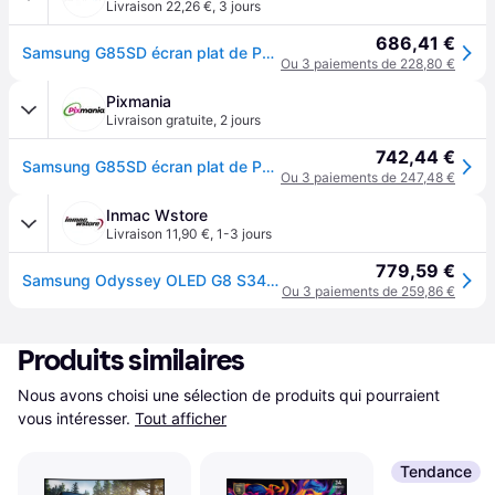
Livraison 22,26 €
,
3 jours
686,41 €
Samsung G85SD écran plat de PC 86,4 cm (34") 3440 x LS34DG850SUXEN
Ou 3 paiements de 228,80 €
Pixmania
Livraison gratuite
,
2 jours
742,44 €
Samsung G85SD écran plat de PC 86,4 cm (34 ) 3440 x 1440 pixels UltraWide Quad HD OLED Argent - Neuf
Ou 3 paiements de 247,48 €
Inmac Wstore
Livraison 11,90 €
,
1-3 jours
779,59 €
Samsung Odyssey OLED G8 S34DG850SU - moniteur OLED - incurve - 34
Ou 3 paiements de 259,86 €
Produits similaires
Nous avons choisi une sélection de produits qui pourraient 
vous intéresser.
Tout afficher
Tendance