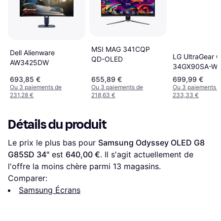
MSI MAG 341CQP
Dell Alienware
LG UltraGear 
QD-OLED
AW3425DW
34GX90SA-W
693,85 €
655,89 €
699,99 €
Ou 3 paiements de
Ou 3 paiements de
Ou 3 paiements 
231,28 €
218,63 €
233,33 €
Détails du produit
Le prix le plus bas pour 
Samsung Odyssey OLED G8 
G85SD 34"
 est 
640,00 €
. Il s'agit actuellement de 
l'offre la moins chère parmi 
13
 magasins.
Comparer:
Samsung Écrans