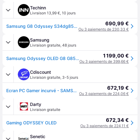
Techinn
Livraison 13,99 €
,
10 jours
690,99 €
Samsung G8 Odyssey S34dg850su 34´´ Wqhd Oled 175hz Gaming Monitor Multicolore One Size / EU Plug 220V
Ou 3 paiements de 230,33 €
Samsung
Livraison gratuite
,
48 jours
1 199,00 €
Samsung Odyssey OLED G8 G85SD Argenté 34" 175Hz Ecran PC Gaming - LS34DG850SUXEN
Ou 3 paiements de 399,66 €
Cdiscount
Livraison gratuite
,
3-5 jours
672,19 €
Ecran PC Gamer incurvé - SAMSUNG - 34 - UWQHD - 175Hz - Dalle OLED - 003ms - Ajustable en hauteur - ODYSSEY OLED G8 G85SD - Gris
Ou 3 paiements de 224,06 €
Darty
Livraison gratuite
672,34 €
Gaming ODYSSEY OLED
Ou 3 paiements de 224,11 €
Senetic