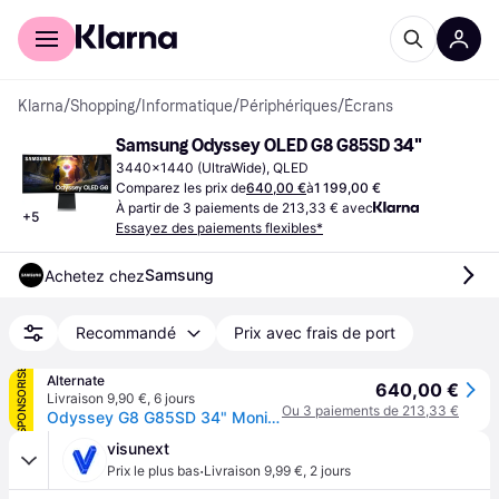
Acheter avec Klarna
Espace entreprises
Klarna
/
Shopping
/
Informatique
/
Périphériques
/
Écrans
Samsung Odyssey OLED G8 G85SD 34"
3440x1440 (UltraWide), QLED
Comparez les prix de
640,00 €
à
1 199,00 €
À partir de 3 paiements de 213,33 € avec
+
5
Essayez des paiements flexibles*
Samsung
Achetez chez
Recommandé
Prix avec frais de port
SPONSORISÉ
Alternate
640,00 €
Livraison 9,90 €
,
6 jours
Ou 3 paiements de 213,33 €
Odyssey G8 G85SD 34" Moniteur UltraWide gaming incurvé
visunext
·
Prix le plus bas
Livraison 9,99 €
,
2 jours