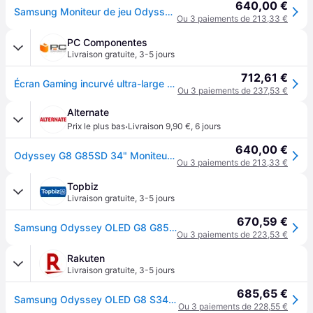
640,00 €
Samsung Moniteur de jeu Odyssey OLED G8 G85SD Ultra WQHD 175 Hz de 34 pouces
Ou 3 paiements de 213,33 €
PC Componentes
Livraison gratuite
,
3-5 jours
712,61 €
Écran Gaming incurvé ultra-large Samsung G8 Odyssey OLED S34DG850SU 34 pouces / WQHD / 0,03 ms / 175 Hz / Multimédia / Hauteur réglable / Argent
Ou 3 paiements de 237,53 €
Alternate
·
Prix le plus bas
Livraison 9,90 €
,
6 jours
640,00 €
Odyssey G8 G85SD 34" Moniteur UltraWide gaming incurvé
Ou 3 paiements de 213,33 €
Topbiz
Livraison gratuite
,
3-5 jours
670,59 €
Samsung Odyssey OLED G8 G85SD 34" UltraWide Quad HD 0,03 ms Argent
Ou 3 paiements de 223,53 €
Rakuten
Livraison gratuite
,
3-5 jours
685,65 €
Samsung Odyssey OLED G8 S34DG850SU - G85SD Series - moniteur OLED - Intelligent - jeux - incurvé - 34" - 3440 x 1440 UWQHD @ 175 Hz - 250 cd/m² - 1000000:1 - HDR10, HDR10+ - 0.03 ms - 2xHDMI, DisplayPort - haut-parleurs - argent
Ou 3 paiements de 228,55 €