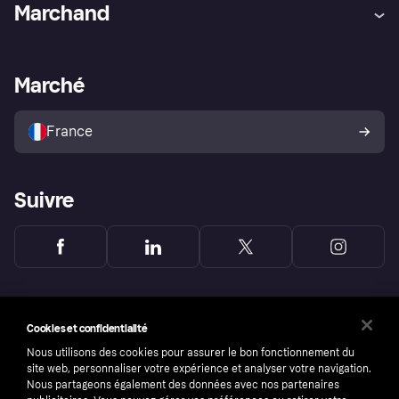
Aide
Réclamations
Marchand
Login
Protection contre la fraude
Support Marchand
Portail développeurs
L'appli shopping de Klarna
Paramètres de confidentialité
Portail Marchand
Statut opérationnel
Marché
Explorez les magasins
Votre droit de rétractation
Vendre avec Klarna
Plateformes et partenaires
Politique de protection de
l’acheteur Klarna
France
Suivre
Cookies et confidentialité
Nous utilisons des cookies pour assurer le bon fonctionnement du
site web, personnaliser votre expérience et analyser votre navigation.
Nous partageons également des données avec nos partenaires