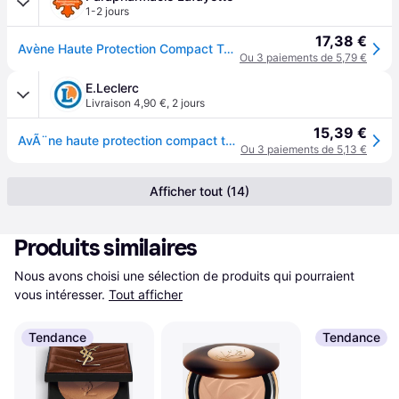
1-2 jours
17,38 €
Avène Haute Protection Compact Teinté Peaux Intolérantes SPF50 10 g - Teinte : Sable
Ou 3 paiements de 5,79 €
E.Leclerc
Livraison 4,90 €
,
2 jours
15,39 €
AvÃ¨ne haute protection compact teintÃ© Sable SPF 50 10g
Ou 3 paiements de 5,13 €
Afficher tout (14)
Produits similaires
Nous avons choisi une sélection de produits qui pourraient 
vous intéresser.
Tout afficher
Tendance
Tendance