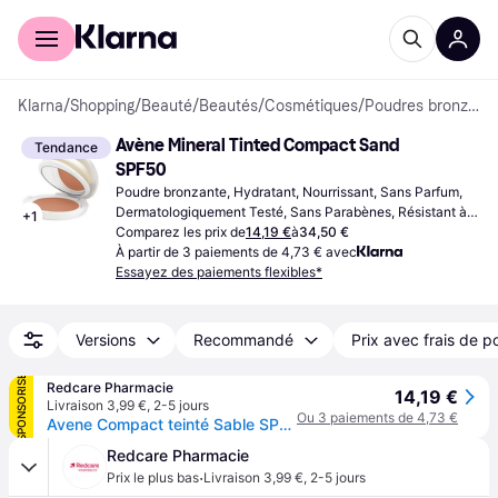
Acheter avec Klarna
Espace entreprises
Klarna
/
Shopping
/
Beauté
/
Beautés
/
Cosmétiques
/
Poudres bronzantes
Avène Mineral Tinted Compact Sand 
Tendance
SPF50
Poudre bronzante, Hydratant, Nourrissant, Sans Parfum, 
Dermatologiquement Testé, Sans Parabènes, Résistant à 
+
1
l'eau, SPF
Comparez les prix de
14,19 €
à
34,50 €
À partir de 3 paiements de 4,73 € avec
Essayez des paiements flexibles*
Versions
Recommandé
Prix avec frais de p
SPONSORISÉ
Redcare Pharmacie
14,19 €
Livraison 3,99 €
,
2-5 jours
Ou 3 paiements de 4,73 €
Avene Compact teinté Sable SPF 50 Poudre 10 g
Redcare Pharmacie
·
Prix le plus bas
Livraison 3,99 €
,
2-5 jours