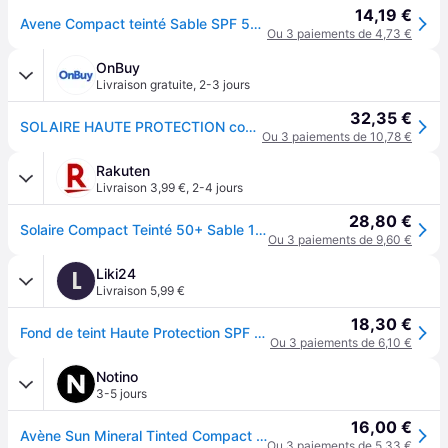
14,19 €
Avene Compact teinté Sable SPF 50 Poudre 10 g
Ou 3 paiements de 4,73 €
OnBuy
Livraison gratuite
,
2-3 jours
32,35 €
SOLAIRE HAUTE PROTECTION compact teinté SPF50 sable
Ou 3 paiements de 10,78 €
Rakuten
Livraison 3,99 €
,
2-4 jours
28,80 €
Solaire Compact Teinté 50+ Sable 10gr - Eau Thermale Avène - Compact Solaire
Ou 3 paiements de 9,60 €
Liki24
L
Livraison 5,99 €
18,30 €
Fond de teint Haute Protection SPF 50+ Compact Beige, 10 g, Avène
Ou 3 paiements de 6,10 €
Notino
3-5 jours
16,00 €
Avène Sun Mineral Tinted Compact fond de teint compact SPF 50 teinte Sable - Beige 10 g
Ou 3 paiements de 5,33 €