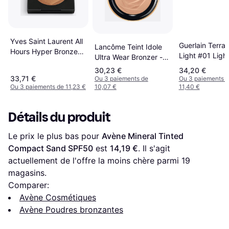
Yves Saint Laurent All
Guerlain Terra
Lancôme Teint Idole
Hours Hyper Bronze
Light #01 Ligh
Ultra Wear Bronzer -
Powder #3
Beige
30,23 €
34,20 €
33,71 €
Ou 3 paiements de
Ou 3 paiements 
Ou 3 paiements de 11,23 €
10,07 €
11,40 €
Détails du produit
Le prix le plus bas pour 
Avène Mineral Tinted 
Compact Sand SPF50
 est 
14,19 €
. Il s'agit 
actuellement de l'offre la moins chère parmi 
19
magasins.
Comparer:
Avène Cosmétiques
Avène Poudres bronzantes