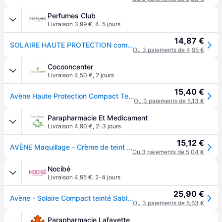
Perfumes Club
Livraison 3,99 €
,
4-5 jours
14,87 €
SOLAIRE HAUTE PROTECTION compact teinté SPF50 #sable
Ou 3 paiements de 4,95 €
Cocooncenter
Livraison 4,50 €
,
2 jours
15,40 €
Avène Haute Protection Compact Teinté SPF50 10 g - Poudrier 10 g
Ou 3 paiements de 5,13 €
Parapharmacie Et Medicament
Livraison 4,90 €
,
2-3 jours
15,12 €
AVÈNE Maquillage - Crème de teint solaire compact sable SPF50 poudrier 10 g
Ou 3 paiements de 5,04 €
Nocibé
Livraison 4,95 €
,
2-4 jours
25,90 €
Avène - Solaire Compact teinté Sable SPF 50 Fond de teint 10 ml unisex
Ou 3 paiements de 8,63 €
Parapharmacie Lafayette