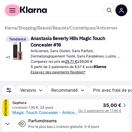
Acheter avec Klarna
Espace entreprises
Klarna
/
Shopping
/
Beauté
/
Beautés
/
Cosmétiques
/
Anticernes
Anastasia Beverly Hills Magic Touch 
Tendance
Concealer #16
Anticernes, Sans Gluten, Sans Parfum, 
Dermatologiquement Testé, Sans Parabènes, Lustre, 
+
1
Hydratant
Comparez les prix de
25,71 €
à
35,00 €
À partir de 3 paiements de 8,57 € avec
Essayez des paiements flexibles*
Versions
Recommandé
Prix avec frais de p
SPONSORISÉ
Sephora
35,00 €
Livraison 7,95 €
,
24 jours
Ou 3 paiements de 11,66 €
Magic Touch Concealer - Anticernes
Parfumdreams
·
Prix le plus bas
Livraison gratuite
,
5-6 jours