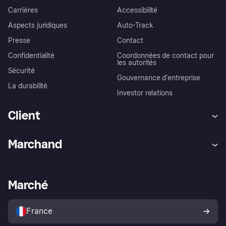
Carrières
Accessibilité
Aspects juridiques
Auto-Track
Presse
Contact
Confidentialité
Coordonnées de contact pour
les autorités
Sécurité
Gouvernance d’entreprise
La durabilité
Investor relations
Client
Aide
Réclamations
Marchand
Login
Protection contre la fraude
Support Marchand
Portail développeurs
L'appli shopping de Klarna
Paramètres de confidentialité
Portail Marchand
Statut opérationnel
Marché
Explorez les magasins
Votre droit de rétractation
Vendre avec Klarna
Plateformes et partenaires
Politique de protection de
l’acheteur Klarna
France