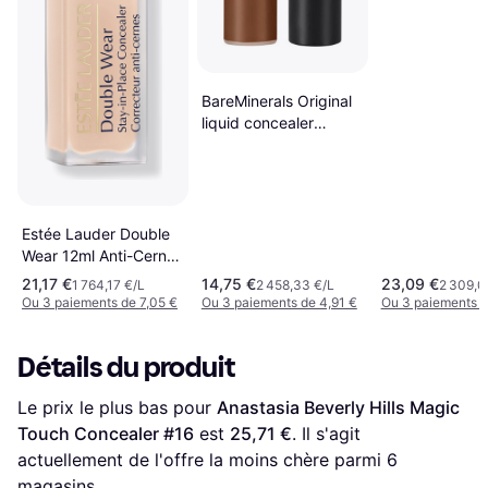
BareMinerals Original
liquid concealer
#5.5C-dark/deep
Estée Lauder Double
Wear 12ml Anti-Cernes
Zéro Défaut
21,17 €
14,75 €
23,09 €
1 764,17 €/L
2 458,33 €/L
2 309,0
Ou 3 paiements de 7,05 €
Ou 3 paiements de 4,91 €
Ou 3 paiements d
Détails du produit
Le prix le plus bas pour 
Anastasia Beverly Hills Magic 
Touch Concealer #16
 est 
25,71 €
. Il s'agit 
actuellement de l'offre la moins chère parmi 
6
magasins.