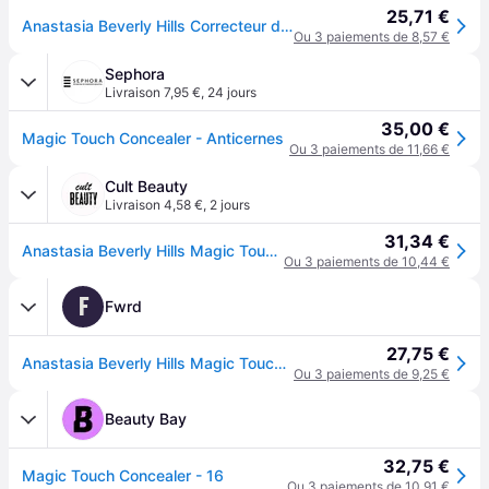
25,71 €
Anastasia Beverly Hills Correcteur de teint Magic Touch – Anti-cernes Homme 12 ml
Ou 3 paiements de 8,57 €
Sephora
Livraison 7,95 €
,
24 jours
35,00 €
Magic Touch Concealer - Anticernes
Ou 3 paiements de 11,66 €
Cult Beauty
Livraison 4,58 €
,
2 jours
31,34 €
Anastasia Beverly Hills Magic Touch Concealer 12ml (Various Shades) - 16
Ou 3 paiements de 10,44 €
F
Fwrd
27,75 €
Anastasia Beverly Hills Magic Touch Concealer in 16 - Beauty: NA. Size all.
Ou 3 paiements de 9,25 €
Beauty Bay
32,75 €
Magic Touch Concealer - 16
Ou 3 paiements de 10,91 €