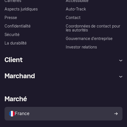
Carrières
Accessibilité
Aspects juridiques
Auto-Track
Presse
Contact
Confidentialité
Coordonnées de contact pour
les autorités
Sécurité
Gouvernance d’entreprise
La durabilité
Investor relations
Client
Aide
Réclamations
Marchand
Login
Protection contre la fraude
Support Marchand
Portail développeurs
L'appli shopping de Klarna
Paramètres de confidentialité
Portail Marchand
Statut opérationnel
Marché
Explorez les magasins
Votre droit de rétractation
Vendre avec Klarna
Plateformes et partenaires
Politique de protection de
l’acheteur Klarna
France