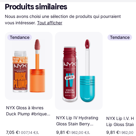
Produits similaires
Nous avons choisi une sélection de produits qui pourraient 
vous intéresser.
Tout afficher
Tendance
Tendance
NYX Gloss à lèvres
Duck Plump #brique
NYX Lip IV Hydrating
NYX Lip I.V. H
du temps
Gloss Stain Berry
Lip Gloss Stai
Thirsty - Rouge Foncé
Mauve N Moist
7,05 €
9,81 €
9,81 €
1 007,14 €/L
1 962,00 €/L
1 962,00 