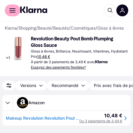
Acheter avec Klarna
Espace entreprises
Klarna
/
Shopping
/
Beauté
/
Beautés
/
Cosmétiques
/
Gloss à lèvres
Revolution Beauty Pout Bomb Plumping 
Gloss Sauce
Gloss à lèvres, Brillance, Nourrissant, Vitamines, Hydratant
Prix
10,48 €
+
1
À partir de 3 paiements de 3,49 € avec
Essayez des paiements flexibles*
Versions
Recommandé
Prix avec frais de p
Amazon
10,48 €
Makeup Revolution Revolution Pout Bomb Plumping Gloss Sauce Dusty Pink
Ou 3 paiements de 3,49 €