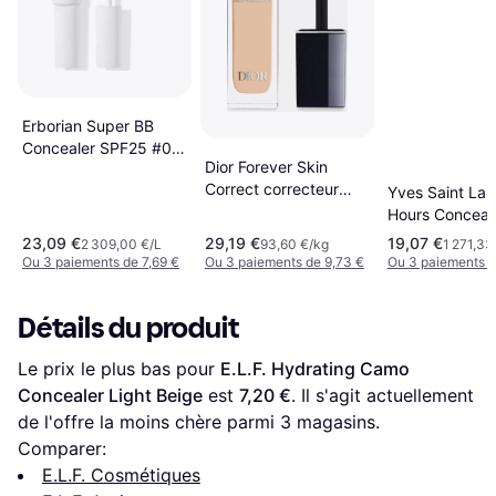
Erborian Super BB
Concealer SPF25 #02
Dior Forever Skin
Nude
Correct correcteur
Yves Saint Laur
anticerne haute
Hours Concea
couvrance tenue et
23,09 €
29,19 €
19,07 €
2 309,00 €/L
93,60 €/kg
1 271,33
hydratation 24 h
Ou 3 paiements de 7,69 €
Ou 3 paiements de 9,73 €
Ou 3 paiements d
teinte #0,5N Neutral
11 ml
Détails du produit
Le prix le plus bas pour 
E.L.F. Hydrating Camo 
Concealer Light Beige
 est 
7,20 €
. Il s'agit actuellement 
de l'offre la moins chère parmi 
3
 magasins.
Comparer:
E.L.F. Cosmétiques