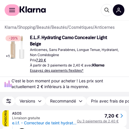
Acheter avec Klarna
Espace entreprises
Klarna
/
Shopping
/
Beauté
/
Beautés
/
Cosmétiques
/
Anticernes
E.L.F. Hydrating Camo Concealer Light 
-20%
Beige
Anticernes, Sans Parabènes, Longue Tenue, Hydratant, 
Non Comédogène
+
1
Prix
7,20 €
À partir de 3 paiements de 2,40 € avec
Essayez des paiements flexibles*
C'est le bon moment pour acheter ! Les prix sont 
actuellement 
2 €
 inférieurs à la moyenne.
Versions
Recommandé
Prix avec frais de p
SPONSORISÉ
ASOS
7,20 €
Livraison gratuite
Ou 3 paiements de 2,40 €
e.l.f. - Correcteur de teint hydratant-Multicolore