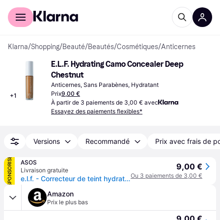
Acheter avec Klarna
Espace entreprises
Klarna
/
Shopping
/
Beauté
/
Beautés
/
Cosmétiques
/
Anticernes
E.L.F. Hydrating Camo Concealer Deep 
Chestnut
Anticernes, Sans Parabènes, Hydratant
Prix
9,00 €
+
1
À partir de 3 paiements de 3,00 € avec
Essayez des paiements flexibles*
Versions
Recommandé
Prix avec frais de p
SPONSORISÉ
ASOS
9,00 €
Livraison gratuite
Ou 3 paiements de 3,00 €
e.l.f. - Correcteur de teint hydratant-Multicolore
Amazon
Prix le plus bas
9,00 €