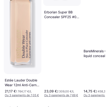
Erborian Super BB
Concealer SPF25 #02
Nude
BareMinerals O
liquid conceale
#5.5C-dark/d
Estée Lauder Double
Wear 12ml Anti-Cernes
Zéro Défaut
21,17 €
23,09 €
14,75 €
1 764,17 €/L
2 309,00 €/L
2 458,33
Ou 3 paiements de 7,05 €
Ou 3 paiements de 7,69 €
Ou 3 paiements d