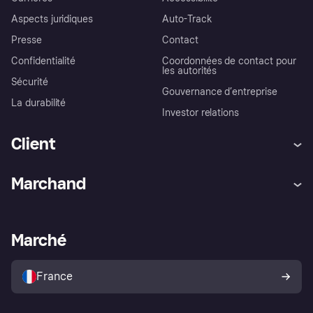
Aspects juridiques
Auto-Track
Presse
Contact
Confidentialité
Coordonnées de contact pour
les autorités
Sécurité
Gouvernance d’entreprise
La durabilité
Investor relations
Client
Aide
Réclamations
Marchand
Login
Protection contre la fraude
Support Marchand
Portail développeurs
L'appli shopping de Klarna
Paramètres de confidentialité
Portail Marchand
Statut opérationnel
Marché
Explorez les magasins
Votre droit de rétractation
Vendre avec Klarna
Plateformes et partenaires
Politique de protection de
l’acheteur Klarna
France