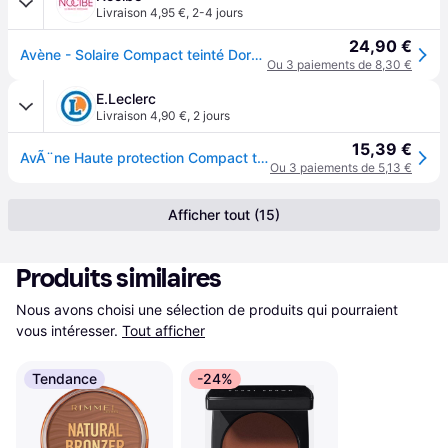
Livraison 4,95 €
,
2-4 jours
24,90 €
Avène - Solaire Compact teinté Doré SPF 50 Fond de teint 50 ml unisex
Ou 3 paiements de 8,30 €
E.Leclerc
Livraison 4,90 €
,
2 jours
15,39 €
AvÃ¨ne Haute protection Compact teintÃ© DorÃ© SPF 50 10g
Ou 3 paiements de 5,13 €
Afficher tout (15)
Produits similaires
Nous avons choisi une sélection de produits qui pourraient 
vous intéresser.
Tout afficher
Tendance
-24%