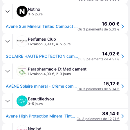
Notino
3-5 jours
16,00 €
Avène Sun Mineral Tinted Compact fond de teint compact SPF 50 teinte Doré - Honey 10 g
Ou 3 paiements de 5,33 €
Perfumes Club
Livraison 3,99 €
,
4-5 jours
14,92 €
SOLAIRE HAUTE PROTECTION compact teinté SPF50 #doré
Ou 3 paiements de 4,97 €
Parapharmacie Et Medicament
Livraison 4,90 €
,
2-3 jours
15,12 €
AVÈNE Solaire minéral - Crème compact teintes dore SPF50 boitier 10g
Ou 3 paiements de 5,04 €
Beautifiedyou
3-5 jours
38,14 €
Avene High Protection Mineral Tinted Compact SPF 50
Ou 3 paiements de 12,71 €
Nocibé