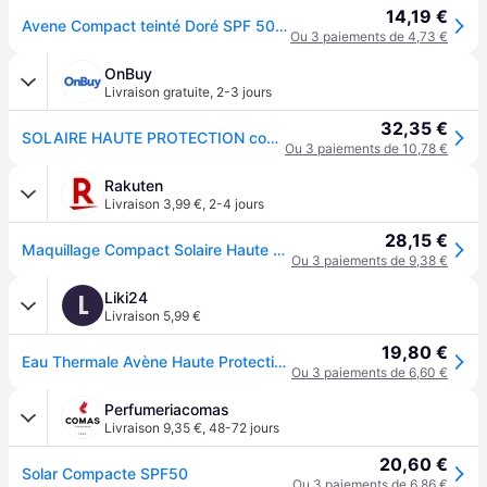
14,19 €
Avene Compact teinté Doré SPF 50 Poudre 10 g
Ou 3 paiements de 4,73 €
OnBuy
Livraison gratuite
,
2-3 jours
32,35 €
SOLAIRE HAUTE PROTECTION compact teinté SPF50 doré
Ou 3 paiements de 10,78 €
Rakuten
Livraison 3,99 €
,
2-4 jours
28,15 €
Maquillage Compact Solaire Haute Protection Avene Spf 50
Ou 3 paiements de 9,38 €
Liki24
L
Livraison 5,99 €
19,80 €
Eau Thermale Avène Haute Protection Compact Mineral Waterproof Face Powder with Sun Protection SPF50 with Golden Pigment 10gr
Ou 3 paiements de 6,60 €
Perfumeriacomas
Livraison 9,35 €
,
48-72 jours
20,60 €
Solar Compacte SPF50
Ou 3 paiements de 6,86 €