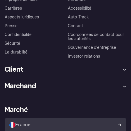
Carrières
Accessibilité
Aspects juridiques
Auto-Track
Presse
Contact
Confidentialité
Coordonnées de contact pour
les autorités
Sécurité
Gouvernance d’entreprise
La durabilité
Investor relations
Client
Aide
Réclamations
Marchand
Login
Protection contre la fraude
Support Marchand
Portail développeurs
L'appli shopping de Klarna
Paramètres de confidentialité
Portail Marchand
Statut opérationnel
Marché
Explorez les magasins
Votre droit de rétractation
Vendre avec Klarna
Plateformes et partenaires
Politique de protection de
l’acheteur Klarna
France