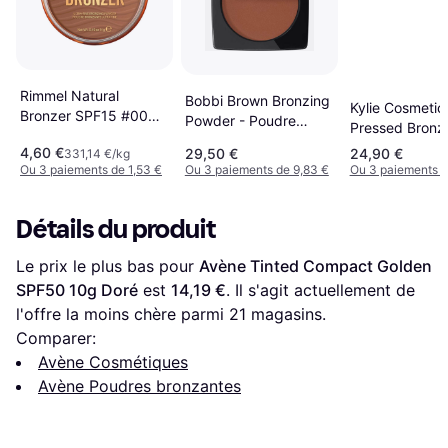
Rimmel Natural
Bobbi Brown Bronzing
Kylie Cosmetic
Bronzer SPF15 #003
Powder - Poudre
Pressed Bronz
Sunset
Bronzante Légère
Powder #300 
4,60 €
29,50 €
24,90 €
331,14 €/kg
Ou 3 paiements de 1,53 €
Ou 3 paiements de 9,83 €
Ou 3 paiements d
Détails du produit
Le prix le plus bas pour 
Avène Tinted Compact Golden 
SPF50 10g Doré
 est 
14,19 €
. Il s'agit actuellement de 
l'offre la moins chère parmi 
21
 magasins.
Comparer:
Avène Cosmétiques
Avène Poudres bronzantes