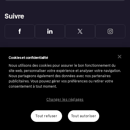
Suivre
Cookies et confidentialité
Nous utilisons des cookies pour assurer le bon fonctionnement du
site web, personnaliser votre expérience et analyser votre navigation.
Nous partageons également des données avec nos partenaires
publicitaires. Vous pouvez gérer vos préférences ou retirer votre
consentement à tout moment.
Changer les réglages
Copyright © 2005-2026 Klarna Bank AB (publ). Headquarters: Stockholm, Sweden. All
rights reserved. Klarna Bank AB (publ). Sveavägen 46, 111 34 Stockholm. Organization
number: 556737-0431
Tout refuser
Tout autoriser
Conditions
Cookies
Klarna.com