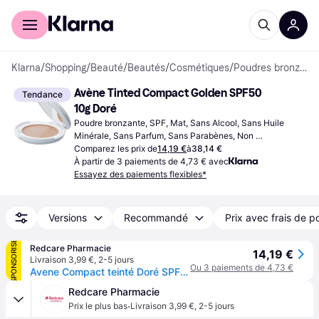
Acheter avec Klarna
Espace entreprises
Klarna
/
Shopping
/
Beauté
/
Beautés
/
Cosmétiques
/
Poudres bronzantes
Avène Tinted Compact Golden SPF50 
Tendance
10g Doré
Poudre bronzante, SPF, Mat, Sans Alcool, Sans Huile 
Minérale, Sans Parfum, Sans Parabènes, Non 
Comédogène, Résistant à l'eau
Comparez les prix de
14,19 €
à
38,14 €
À partir de 3 paiements de 4,73 € avec
Essayez des paiements flexibles*
Versions
Recommandé
Prix avec frais de p
SPONSORISÉ
Redcare Pharmacie
14,19 €
Livraison 3,99 €
,
2-5 jours
Ou 3 paiements de 4,73 €
Avene Compact teinté Doré SPF 50 Poudre 10 g
Redcare Pharmacie
·
Prix le plus bas
Livraison 3,99 €
,
2-5 jours