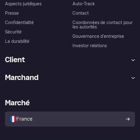
Aspects juridiques
Auto-Track
Presse
Contact
Confidentialité
Coordonnées de contact pour
les autorités
Sécurité
Gouvernance d’entreprise
La durabilité
Investor relations
Client
Aide
Réclamations
Marchand
Login
Protection contre la fraude
Support Marchand
Portail développeurs
L'appli shopping de Klarna
Paramètres de confidentialité
Portail Marchand
Statut opérationnel
Marché
Explorez les magasins
Votre droit de rétractation
Vendre avec Klarna
Plateformes et partenaires
Politique de protection de
l’acheteur Klarna
France