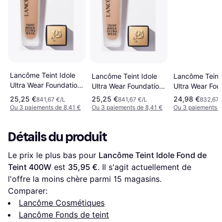
Lancôme Teint Idole
Lancôme Teint 
Lancôme Teint Idole
Ultra Wear Foundation
Ultra Wear Fou
Ultra Wear Foundation
SPF35 315C
SPF35 245C
SPF35 220C
25,25 €
25,25 €
24,98 €
841,67 €/L
841,67 €/L
832,67 
Ou 3 paiements de 8,41 €
Ou 3 paiements de 8,41 €
Ou 3 paiements d
Détails du produit
Le prix le plus bas pour 
Lancôme Teint Idole Fond de 
Teint 400W
 est 
35,95 €
. Il s'agit actuellement de 
l'offre la moins chère parmi 
15
 magasins.
Comparer:
Lancôme Cosmétiques
Lancôme Fonds de teint