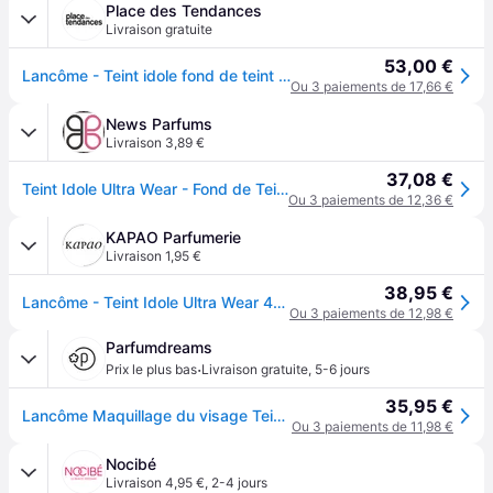
Place des Tendances
Livraison gratuite
53,00 €
Lancôme - Teint idole fond de teint tenue 24h fini mat naturel spf35 - enrichi en soin - 30ml - Beige
Ou 3 paiements de 17,66 €
News Parfums
Livraison 3,89 €
37,08 €
Teint Idole Ultra Wear - Fond de Teint Tenue 24h Fini Mat Naturel SPF35 – Enrichi En Soin- LANCÔME
Ou 3 paiements de 12,36 €
KAPAO Parfumerie
Livraison 1,95 €
38,95 €
Lancôme - Teint Idole Ultra Wear 400w Warm Fond De Teint Tenue 24h Fini Mat Naturel Spf35 - Kapao Parfumerie en ligne française
Ou 3 paiements de 12,98 €
Parfumdreams
·
Prix le plus bas
Livraison gratuite
,
5-6 jours
35,95 €
Lancôme Maquillage du visage Teint Idole Ultra Wear Fond de teint fluide Homme 30 ml
Ou 3 paiements de 11,98 €
Nocibé
Livraison 4,95 €
,
2-4 jours