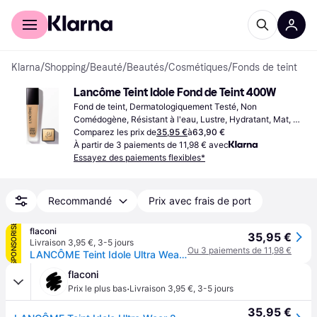
Acheter avec Klarna
Espace entreprises
Klarna
/
Shopping
/
Beauté
/
Beautés
/
Cosmétiques
/
Fonds de teint
Lancôme Teint Idole Fond de Teint 400W
Fond de teint, Dermatologiquement Testé, Non 
Comédogène, Résistant à l'eau, Lustre, Hydratant, Mat, 
Longue Tenue, SPF
Comparez les prix de
35,95 €
à
63,90 €
À partir de 3 paiements de 11,98 € avec
Essayez des paiements flexibles*
Recommandé
Prix avec frais de port
SPONSORISÉ
flaconi
35,95 €
Livraison 3,95 €
,
3-5 jours
Ou 3 paiements de 11,98 €
LANCÔME Teint Idole Ultra Wear 24H Wear & Comfort Fond de teint
flaconi
·
Prix le plus bas
Livraison 3,95 €
,
3-5 jours
35,95 €