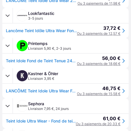
LANCÔME Teint Idole Ultra Wear 24H Wear & Comfort Fond de teint
Ou 3 paiements de 11,98 €
Lookfantastic
3-5 jours
37,72 €
Lancôme Teint Idôle Ultra Wear Fond de Teint 30ml (nuances variées) - 400W
Ou 3 paiements de 12,57 €
Printemps
Livraison 5,90 €
,
2-3 jours
56,00 €
Teint Idole Fond de Teint Tenue 24h Fini Mat Naturel SPF35 - Enrichi En Soin
Ou 3 paiements de 18,66 €
Kastner & Öhler
K
Livraison 3,95 €
46,75 €
LANCÔME Teint Idole Ultra Wear Foundation 30ml ( 400W )
Ou 3 paiements de 15,58 €
Sephora
Livraison 7,95 €
,
24 jours
61,00 €
Teint Idole Ultra Wear - Fond de teint
Ou 3 paiements de 20,33 €