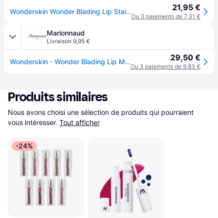
21,95 €
Wonderskin Wonder Blading Lip Stain Peel Off Masque – Teinte À Lèvres Rose Longue Durée, Imperméable Et Résistante Au Transfert, Finition Mate (Beautiful Masque)
Ou 3 paiements de 7,31 €
Marionnaud
Livraison 9,95 €
29,50 €
Wonderskin - Wonder Blading Lip Masque - Encre À Lèvres Longue Tenue - Beautiful (rose Bonbon)
Ou 3 paiements de 9,83 €
Produits similaires
Nous avons choisi une sélection de produits qui pourraient 
vous intéresser.
Tout afficher
-24%