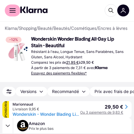
Acheter avec Klarna
Espace entreprises
Klarna
/
Shopping
/
Beauté
/
Beautés
/
Cosmétiques
/
Encres à lèvres
Wonderskin Wonder Blading All-Day Lip 
-12%
Stain - Beautiful
Résistant à l'eau, Longue Tenue, Sans Parabènes, Sans 
Gluten, Sans Alcool, Hydratant
Comparez les prix de
21,95 €
à
29,50 €
À partir de 3 paiements de 7,31 € avec
Essayez des paiements flexibles*
Versions
Recommandé
Prix avec frais de p
SPONSORISÉ
Marionnaud
29,50 €
Livraison 9,95 €
Ou 3 paiements de 9,83 €
Wonderskin - Wonder Blading Lip Masque - Encre À Lèvres Longue Tenue - Beautiful (rose Bonbon)
Amazon
Prix le plus bas