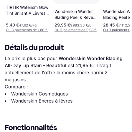
TIRTIR Waterism Glow
Wonderskin Wonder
Wonderskin W
Tint Brillant À Lèvres
Blading Peel & Reveal
Blading Peel &
Longue Tenue -
Lip Stain Kit - Darling
Lip Stain Kit 
5,40 €
29,95 €
28,45 €
Mauve Rose
47,62 €/kg
9 983,33 €/L
7 112,50
Ou 3 paiements de 1,80 €
Ou 3 paiements de 9,98 €
Ou 3 paiements d
Détails du produit
Le prix le plus bas pour 
Wonderskin Wonder Blading 
All-Day Lip Stain - Beautiful
 est 
21,95 €
. Il s'agit 
actuellement de l'offre la moins chère parmi 
2
magasins.
Comparer:
Wonderskin Cosmétiques
Wonderskin Encres à lèvres
Fonctionnalités