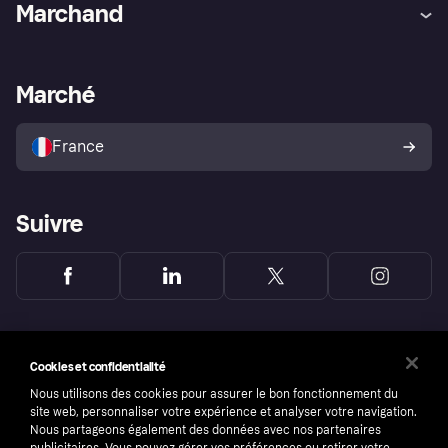
Marchand
Login
Protection contre la fraude
Support Marchand
Portail développeurs
L'appli shopping de Klarna
Paramètres de confidentialité
Portail Marchand
Statut opérationnel
Marché
Explorez les magasins
Votre droit de rétractation
Vendre avec Klarna
Plateformes et partenaires
Politique de protection de
l’acheteur Klarna
France
Suivre
Cookies et confidentialité
Nous utilisons des cookies pour assurer le bon fonctionnement du
site web, personnaliser votre expérience et analyser votre navigation.
Nous partageons également des données avec nos partenaires