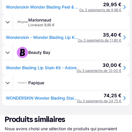
29,95 €
Wonderskin Wonder Blading Peel & Reveal Kit De Teinture Pour Les Lèvres, Teinture Pour Les Lèvres Longue Durée (Adore Kit)
Ou 3 paiements de 9,98 €
Marionnaud
Livraison 9,95 €
35,40 €
Wonderskin - Wonder Blading Lip Kit - Kit Encre À Lèvres Longue Tenue - Adore (nude Pêche)
Ou 3 paiements de 11,80 €
Beauty Bay
30,00 €
Wonder Blading Lip Stain Kit - Adore
Ou 3 paiements de 10,00 €
Papique
74,25 €
WONDERSKIN Wonder Blading Stain Adore kit de rouge à lèvres peel-off couleur 4 ml
Ou 3 paiements de 24,75 €
Produits similaires
Nous avons choisi une sélection de produits qui pourraient 