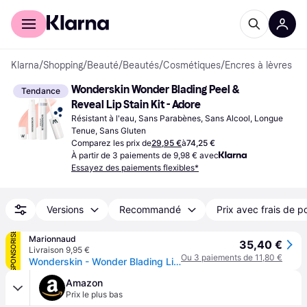
Acheter avec Klarna
Espace entreprises
Klarna
/
Shopping
/
Beauté
/
Beautés
/
Cosmétiques
/
Encres à lèvres
Wonderskin Wonder Blading Peel & 
Tendance
Reveal Lip Stain Kit - Adore
Résistant à l'eau, Sans Parabènes, Sans Alcool, Longue 
Tenue, Sans Gluten
Comparez les prix de
29,95 €
à
74,25 €
À partir de 3 paiements de 9,98 € avec
Essayez des paiements flexibles*
Versions
Recommandé
Prix avec frais de p
SPONSORISÉ
Marionnaud
35,40 €
Livraison 9,95 €
Ou 3 paiements de 11,80 €
Wonderskin - Wonder Blading Lip Kit - Kit Encre À Lèvres Longue Tenue - Adore (nude Pêche)
Amazon
Prix le plus bas