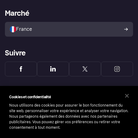
Support Marchand
Portail développeurs
L'appli shopping de Klarna
Paramètres de confidentialité
Portail Marchand
Statut opérationnel
Marché
Explorez les magasins
Votre droit de rétractation
Vendre avec Klarna
Plateformes et partenaires
Politique de protection de
l’acheteur Klarna
France
Suivre
Cookies et confidentialité
Nous utilisons des cookies pour assurer le bon fonctionnement du
site web, personnaliser votre expérience et analyser votre navigation.
Nous partageons également des données avec nos partenaires
publicitaires. Vous pouvez gérer vos préférences ou retirer votre
consentement à tout moment.