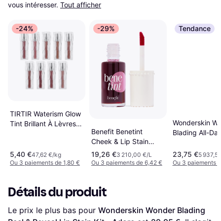
vous intéresser.
Tout afficher
-24%
-29%
Tendance
TIRTIR Waterism Glow
Wonderskin W
Tint Brillant À Lèvres
Benefit Benetint
Blading All-Day
Longue Tenue -
Cheek & Lip Stain
Stain - Sweeth
Mauve Rose
Rose
5,40 €
19,26 €
23,75 €
47,62 €/kg
3 210,00 €/L
5 937,5
Ou 3 paiements de 1,80 €
Ou 3 paiements de 6,42 €
Ou 3 paiements d
Détails du produit
Le prix le plus bas pour 
Wonderskin Wonder Blading 