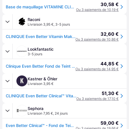
30,58 €
Base de maquillage VITAMINE CLINIQUE EVEN BETTER SPF50 #3-Light Warm
Ou 3 paiements de 10,19 €
flaconi
Livraison 3,95 €
,
3-5 jours
32,60 €
CLINIQUE Even Better Vitamin Makeup SPF50 Fond de teint
Ou 3 paiements de 10,86 €
Lookfantastic
3-5 jours
44,85 €
Clinique Even Better Fond de Teint Vitaminé SPF 50 30 ml (Différentes Teintes) - 05 Light Warm 3
Ou 3 paiements de 14,95 €
Kastner & Öhler
K
Livraison 3,95 €
51,30 €
CLINIQUE Even Better Clinical™ Vitamin Makeup SPF 50 (05 Light Warm)
Ou 3 paiements de 17,10 €
Sephora
Livraison 7,95 €
,
24 jours
59,00 €
Even Better Clinical™ - Fond de Teint Vitaminé SPF 50
Ou 3 paiements de 19,66 €