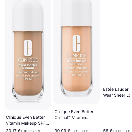
Estée Lauder 
Wear Sheer Lo
Wear Makeup 
4N2 Spiced S
Clinique Even Better
Clinique Even Better
Clinical™ Vitamin
Vitamin Makeup SPF
Makeup Foundation
50 - 30ml
SPF50 #01 Light
30,17 €
39,99 €
58 €
1 005,67 €/L
1 333,00 €/L
1 933,33 €/