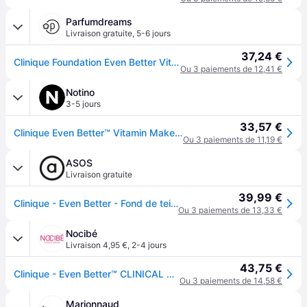
Parfumdreams
Livraison gratuite
,
5-6 jours
37,24 €
Clinique Foundation Even Better Vitamin Makeup SPF50 Fond de teint Homme 30 ml
Ou 3 paiements de 12,41 €
Notino
3-5 jours
33,57 €
Clinique Even Better™ Vitamin Makeup fond de teint liquide SPF 50 teinte Light Warm 3 30 ml
Ou 3 paiements de 11,19 €
ASOS
Livraison gratuite
39,99 €
Clinique - Even Better - Fond de teint vitamine SPF50-Neutre
Ou 3 paiements de 13,33 €
Nocibé
Livraison 4,95 €
,
2-4 jours
43,75 €
Clinique - Even Better™ CLINICAL Vitaminé SPF50 Fond de teint 30 ml Nude unisex
Ou 3 paiements de 14,58 €
Marionnaud