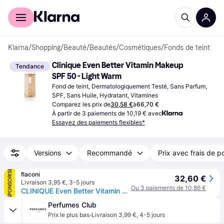
Acheter avec Klarna
Espace entreprises
Klarna
/
Shopping
/
Beauté
/
Beautés
/
Cosmétiques
/
Fonds de teint
Clinique Even Better Vitamin Makeup 
Tendance
SPF 50 - Light Warm
Fond de teint, Dermatologiquement Testé, Sans Parfum, 
SPF, Sans Huile, Hydratant, Vitamines
Comparez les prix de
30,58 €
à
66,70 €
À partir de 3 paiements de 10,19 € avec
Essayez des paiements flexibles*
Versions
Recommandé
Prix avec frais de p
SPONSORISÉ
flaconi
32,60 €
Livraison 3,95 €
,
3-5 jours
Ou 3 paiements de 10,86 €
CLINIQUE Even Better Vitamin Makeup SPF50 Fond de teint
Perfumes Club
·
Prix le plus bas
Livraison 3,99 €
,
4-5 jours