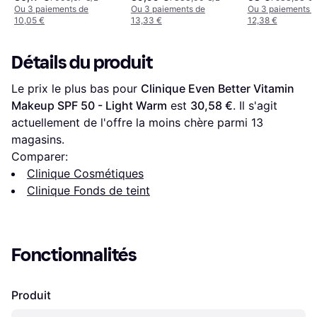
Warm
Ou 3 paiements de
Ou 3 paiements de
Ou 3 paiements 
10,05 €
13,33 €
12,38 €
Détails du produit
Le prix le plus bas pour 
Clinique Even Better Vitamin 
Makeup SPF 50 - Light Warm
 est 
30,58 €
. Il s'agit 
actuellement de l'offre la moins chère parmi 
13
magasins.
Comparer:
Clinique Cosmétiques
Clinique Fonds de teint
Fonctionnalités
Produit