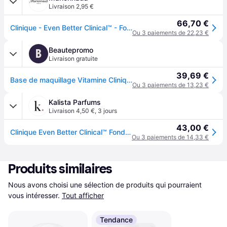
Livraison 2,95 €
66,70 €
Clinique - Even Better Clinical™ - Fond De Teint Vitaminé - Spf 50 - Light Warm 3
Ou 3 paiements de 22,23 €
Beautepromo
B
Livraison gratuite
39,69 €
Base de maquillage Vitamine Clinique Even Better SPF50 3-Light Warm 30 ml
Ou 3 paiements de 13,23 €
Kalista Parfums
Livraison 4,50 €
,
3 jours
43,00 €
Clinique Even Better Clinical™ Fond de Teint Fluide
Ou 3 paiements de 14,33 €
Produits similaires
Nous avons choisi une sélection de produits qui pourraient 
vous intéresser.
Tout afficher
Tendance