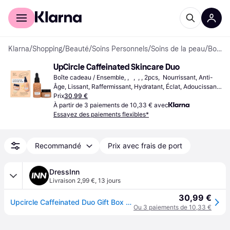
Acheter avec Klarna
Espace entreprises
Klarna
/
Shopping
/
Beauté
/
Soins Personnels
/
Soins de la peau
/
Boîtes cadeau et Ensembles
UpCircle Caffeinated Skincare Duo
Boîte cadeau / Ensemble, ,   ,  , , 2pcs,  Nourrissant, Anti-
Âge, Lissant, Raffermissant, Hydratant, Éclat, Adoucissant, 
Sans Parabènes, Sans Huile Minérale,  Vitamines, 
Prix
30,99 €
Niacinamide, Beurre de Karité, Acide Salicylique, 
À partir de 3 paiements de 10,33 € avec
Antioxydants
Essayez des paiements flexibles*
Recommandé
Prix avec frais de port
DressInn
Livraison 2,99 €
,
13 jours
30,99 €
Upcircle Caffeinated Duo Gift Box Gift Set Beige,Marron Femme
Ou 3 paiements de 10,33 €