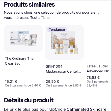
Produits similaires
Nous avons choisi une sélection de produits qui pourraient 
vous intéresser.
Tout afficher
Tendance
The Ordinary The
Clear Set
Estée Lauder
SKIN1004
Advanced Nig
Madagascar Centella
Repair Set
Travel Kit Coffret Soin
78,53 €
Visage
16,21 €
29,50 €
Ou 3 paiements 
Ou 3 paiements de 5,40 €
Ou 3 paiements de 9,83 €
22,48 €
Détails du produit
Le prix le plus bas pour 
UpCircle Caffeinated Skincare 