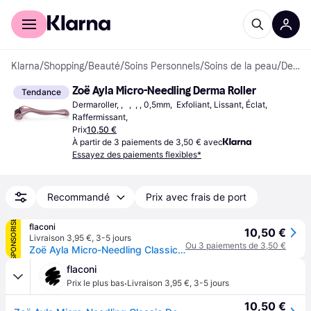
Acheter avec Klarna
Espace entreprises
Klarna
/
Shopping
/
Beauté
/
Soins Personnels
/
Soins de la peau
/
Dermarollers
Zoë Ayla Micro-Needling Derma Roller
Tendance
Dermaroller, ,   ,  , , 0,5mm,  Exfoliant, Lissant, Éclat, 
Raffermissant,  
Prix
10,50 €
À partir de 3 paiements de 3,50 € avec
Essayez des paiements flexibles*
Recommandé
Prix avec frais de port
SPONSORISÉ
flaconi
10,50 €
Livraison 3,95 €
,
3-5 jours
Ou 3 paiements de 3,50 €
Zoë Ayla Micro-Needling Classic Dermaroller
flaconi
·
Prix le plus bas
Livraison 3,95 €
,
3-5 jours
10,50 €