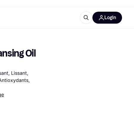
Login
lus d'informations
de bureau
u'est-ce que Klarna?
sing Oil 
ant, Lissant, 
ntioxydants, 
catégories
ge