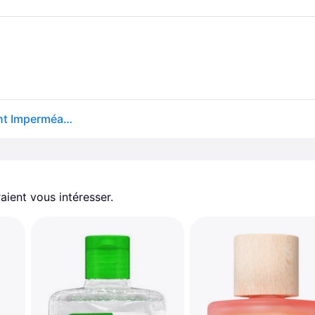
Skin1004 Madagascar Centella Light Oil Démaquillant Imperméable Visage 30 Ml
aient vous intéresser.