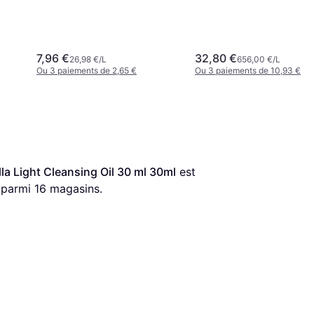
00
7,96 €
32,80 €
26,98 €/L
656,00 €/L
Ou 3 paiements de 2,65 €
Ou 3 paiements de 10,93 €
a Light Cleansing Oil 30 ml 30ml
 est 
 parmi 
16
 magasins.