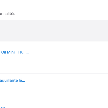
onnalités
SKIN1004 - Madagascar Centella Light Cleansing Oil Mini - Huile démaquillante
[Offres] SKIN1004 - Madagascar Centella Huile démaquillante légère - 30ml - Non Couleur