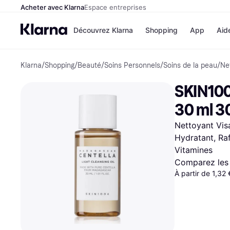
Acheter avec Klarna
Espace entreprises
Découvrez Klarna
Shopping
App
Aid
Klarna
/
Shopping
/
Beauté
/
Soins Personnels
/
Soins de la peau
/
Ne
Options de paiem
Magasins
Toutes les options d
Cdiscoun
SKIN100
paiement
Airbnb
Payer maintenant
Booking.
30 ml 3
Paiement en 3 fois
Temu
Paiement à 30 jours
JD Sport
Nettoyant Visag
Klarna sur Apple Pa
Hydratant, Ra
Vitamines
Voir tous les
Comparez les 
À partir de 1,32