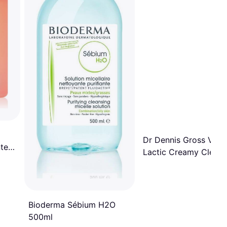
Dr Dennis Gross Vita
te À
Lactic Creamy Cleans
Oil 177 ml
Bioderma Sébium H2O
500ml