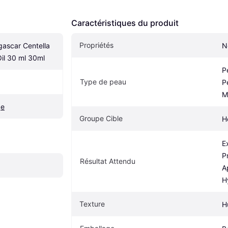
Caractéristiques du produit
Propriétés
scar Centella 
N
Oil 30 ml 30ml
P
Type de peau
P
M
ge
Groupe Cible
H
E
P
Résultat Attendu
A
H
Texture
H