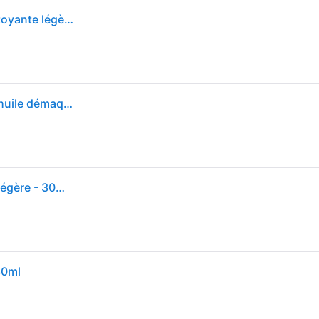
Skin1004 Nettoyage Madagascar Centella Huile nettoyante légère Homme 30 ml
SKIN1004 Madagascar Centella Light Cleansing Oil huile démaquillante purifiante avec effets apaisants 30 ml
Skin1004 - Madagascar Centella - Huile nettoyante légère - 30ml-Pas de couleur
30ml