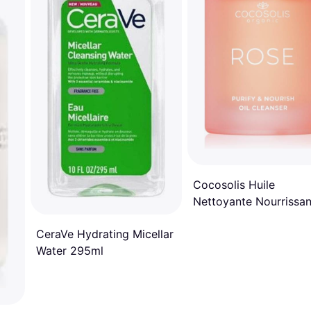
Cocosolis Huile
Nettoyante Nourrissan
La Rose 50 ml 50ml
CeraVe Hydrating Micellar
Water 295ml