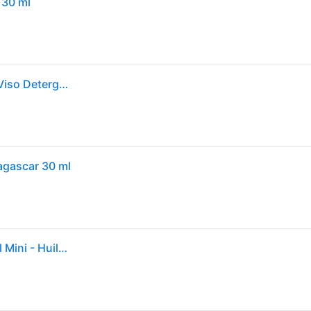
 30 ml
Skin1004 - Centella Light Cleansing Oil 30 ml - Olio Viso Detergente Per Pelli Sensibili
agascar 30 ml
SKIN1004 - Madagascar Centella Light Cleansing Oil Mini - Huile démaquillante