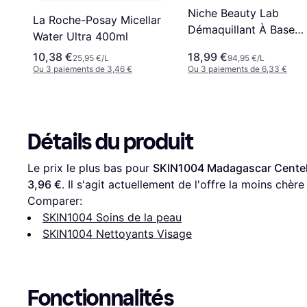
Niche Beauty Lab
La Roche-Posay Micellar
Démaquillant À Base
Water Ultra 400ml
D'Huile De Squalane 2
10,38 €
18,99 €
25,95 €/L
94,95 €/L
ml 200ml
Ou 3 paiements de 3,46 €
Ou 3 paiements de 6,33 €
Détails du produit
Le prix le plus bas pour 
SKIN1004 Madagascar Centell
3,96 €
. Il s'agit actuellement de l'offre la moins chère
Comparer:
SKIN1004 Soins de la peau
SKIN1004 Nettoyants Visage
Fonctionnalités