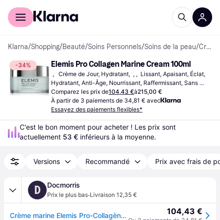
Acheter avec Klarna
Espace entreprises
Klarna
/
Shopping
/
Beauté
/
Soins Personnels
/
Soins de la peau
/
Crèmes Visage
Elemis Pro Collagen Marine Cream 100ml
-34%
 ,   Crème de Jour, Hydratant,  , ,  Lissant, Apaisant, Éclat, 
Hydratant, Anti-Âge, Nourrissant, Raffermissant, Sans 
Parabènes, Parfumé, Sans Huile Minérale,  Beurre de 
Comparez les prix de
104,43 €
à
215,00 €
Karité, Collagène, Vitamines, Vitamine E
À partir de 3 paiements de 34,81 € avec
Essayez des paiements flexibles*
C'est le bon moment pour acheter ! Les prix sont 
actuellement 
53 €
 inférieurs à la moyenne.
Versions
Recommandé
Prix avec frais de p
Docmorris
D
·
Prix le plus bas
Livraison 12,35 €
104,43 €
Crème marine Elemis Pro-Collagène 50ml