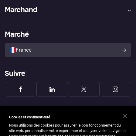
Aide
Réclamations
Marchand
Login
Protection contre la fraude
Support Marchand
Portail développeurs
L'appli shopping de Klarna
Paramètres de confidentialité
Portail Marchand
Statut opérationnel
Marché
Explorez les magasins
Votre droit de rétractation
Vendre avec Klarna
Plateformes et partenaires
Politique de protection de
l’acheteur Klarna
France
Suivre
Cookies et confidentialité
Nous utilisons des cookies pour assurer le bon fonctionnement du
site web, personnaliser votre expérience et analyser votre navigation.