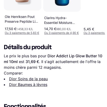
Ole Henriksen Pout
Clarins Hydra-
Preserve Peptide Lip
Essentiel Moisture
Treatment Crême
Replenishing Lip Balm
17,50 €
14,70 €
5,45 €
1 458,33 €/L
980,00 €/L
Brûlee 12ml
15ml
Ou 3 paiements de 5,83 €
Ou 3 paiements de 4,90 €
Ou 3 paiements d
Détails du produit
Le prix le plus bas pour 
Dior Addict Lip Glow Butter 10 
ml 10ml
 est 
31,69 €
. Il s'agit actuellement de l'offre la 
moins chère parmi 
12
 magasins.
Comparer:
Dior Soins de la peau
Dior Baumes à lèvres
Fonctionnalités