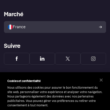
Support Marchand
Portail développeurs
L'appli shopping de Klarna
Paramètres de confidentialité
Portail Marchand
Statut opérationnel
Marché
Explorez les magasins
Votre droit de rétractation
Vendre avec Klarna
Plateformes et partenaires
Politique de protection de
l’acheteur Klarna
France
Suivre
Cookies et confidentialité
Nous utilisons des cookies pour assurer le bon fonctionnement du
site web, personnaliser votre expérience et analyser votre navigation.
Nous partageons également des données avec nos partenaires
publicitaires. Vous pouvez gérer vos préférences ou retirer votre
consentement à tout moment.