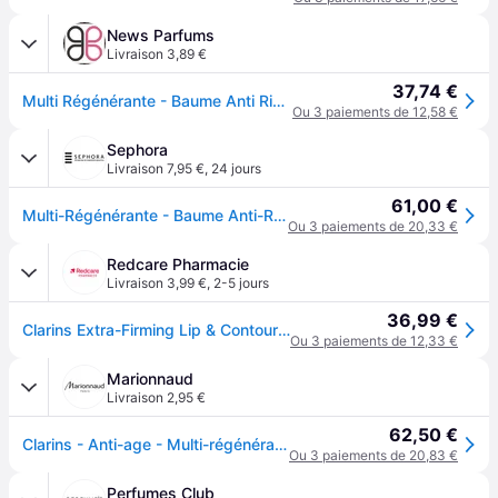
News Parfums
Livraison 3,89 €
37,74 €
Multi Régénérante - Baume Anti Rides Lèvres et Contour Toutes Peaux -15ml CLARINS
Ou 3 paiements de 12,58 €
Sephora
Livraison 7,95 €
,
24 jours
61,00 €
Multi-Régénérante - Baume Anti-Rides Lèvres et Contour - 15 ml
Ou 3 paiements de 20,33 €
Redcare Pharmacie
Livraison 3,99 €
,
2-5 jours
36,99 €
Clarins Extra-Firming Lip & Contour Balm Maquillage 15 ml
Ou 3 paiements de 12,33 €
Marionnaud
Livraison 2,95 €
62,50 €
Clarins - Anti-age - Multi-régénérante Baume Anti-rides Lèvres Et Contour - 15ml
Ou 3 paiements de 20,83 €
Perfumes Club