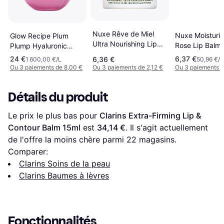
Nuxe Rêve de Miel
Nuxe Moisturiz
Glow Recipe Plum
Ultra Nourishing Lip
Rose Lip Balm 
Plump Hyaluronic
Balm 15g
Rose 15g 125m
Gloss Balm 15ml
24 €
6,37 €
6,36 €
1 600,00 €/L
50,96 €/L
Ou 3 paiements de 8,00 €
Ou 3 paiements de 2,12 €
Ou 3 paiements d
Détails du produit
Le prix le plus bas pour 
Clarins Extra-Firming Lip & 
Contour Balm 15ml
 est 
34,14 €
. Il s'agit actuellement 
de l'offre la moins chère parmi 
22
 magasins.
Comparer:
Clarins Soins de la peau
Clarins Baumes à lèvres
Fonctionnalités