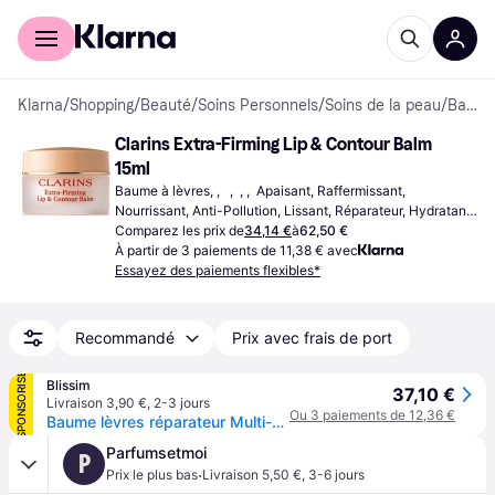
Acheter avec Klarna
Espace entreprises
Klarna
/
Shopping
/
Beauté
/
Soins Personnels
/
Soins de la peau
/
Baumes à lèvres
Clarins Extra-Firming Lip & Contour Balm 
15ml
Baume à lèvres, ,   ,  , ,  Apaisant, Raffermissant, 
Nourrissant, Anti-Pollution, Lissant, Réparateur, Hydratant, 
Adoucissant,  Beurre de Karité, Antioxydants, Vitamine E
Comparez les prix de
34,14 €
à
62,50 €
À partir de 3 paiements de 11,38 € avec
Essayez des paiements flexibles*
Recommandé
Prix avec frais de port
SPONSORISÉ
Blissim
37,10 €
Livraison 3,90 €
,
2-3 jours
Ou 3 paiements de 12,36 €
Baume lèvres réparateur Multi-Régénérant - Clarins
Parfumsetmoi
P
·
Prix le plus bas
Livraison 5,50 €
,
3-6 jours