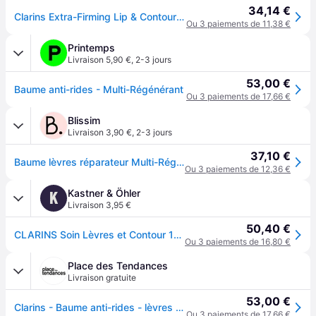
34,14 €
Clarins Extra-Firming Lip & Contour Balm 15 ml
Ou 3 paiements de 11,38 €
Printemps
Livraison 5,90 €
,
2-3 jours
53,00 €
Baume anti-rides - Multi-Régénérant
Ou 3 paiements de 17,66 €
Blissim
Livraison 3,90 €
,
2-3 jours
37,10 €
Baume lèvres réparateur Multi-Régénérant - Clarins
Ou 3 paiements de 12,36 €
Kastner & Öhler
K
Livraison 3,95 €
50,40 €
CLARINS Soin Lèvres et Contour 15ml
Ou 3 paiements de 16,80 €
Place des Tendances
Livraison gratuite
53,00 €
Clarins - Baume anti-rides - lèvres et contour - 15ml
Ou 3 paiements de 17,66 €