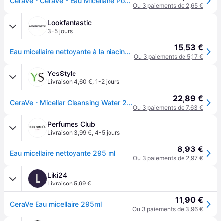
Cerave - Cerave - Eau Micellaire Pour Les Peaux Normales À Sèches
Ou 3 paiements de 2,65 €
Lookfantastic
3-5 jours
15,53 €
Eau micellaire nettoyante à la niacinamide et aux céramides pour tous types de peau CeraVe 295ml
Ou 3 paiements de 5,17 €
YesStyle
Livraison 4,60 €
,
1-2 jours
22,89 €
CeraVe - Micellar Cleansing Water 295ml
Ou 3 paiements de 7,63 €
Perfumes Club
Livraison 3,99 €
,
4-5 jours
8,93 €
Eau micellaire nettoyante 295 ml
Ou 3 paiements de 2,97 €
Liki24
L
Livraison 5,99 €
11,90 €
CeraVe Eau micellaire 295ml
Ou 3 paiements de 3,96 €