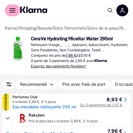
Acheter avec Klarna
Espace entreprises
Klarna
/
Shopping
/
Beauté
/
Soins Personnels
/
Soins de la peau
/
Nettoyants Visage
CeraVe Hydrating Micellar Water 295ml
Nettoyant Visage, ,   ,  , ,  Apaisant, Adoucissant, Hydratant, 
Sans Parabènes, Non Comédogène, Testé 
Dermatologiquement,  Céramides, Niacinamide, 
Comparez les prix de
7,96 €
à
23,10 €
Antioxydants, Vitamines
À partir de 3 paiements de 2,65 € avec
Essayez des paiements flexibles*
Recommandé
Prix avec frais de port
D'occasio
SPONSORISÉ
Perfumes Club
8,93 €
Livraison 3,99 €
,
4-5 jours
Ou 3 paiements de 2,97 €
Eau micellaire nettoyante 295 ml
Rakuten
·
Prix le plus bas
Livraison 3,99 €
,
2-4 jours
7,96 €