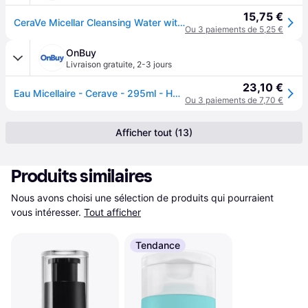
15,75 €
CeraVe Micellar Cleansing Water with Niacinamide for All Skin Types 295ml
Ou 3 paiements de 5,25 €
OnBuy
Livraison gratuite
,
2-3 jours
23,10 €
Eau Micellaire - Cerave - 295ml - Hydratante - Sans parfum - Peaux sensibles
Ou 3 paiements de 7,70 €
Afficher tout (13)
Produits similaires
Nous avons choisi une sélection de produits qui pourraient 
vous intéresser.
Tout afficher
Tendance