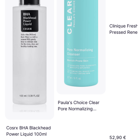
Clinique Fresh
Pressed Renew
Powder Cleans
Pure Vitamin C
pack
Paula's Choice Clear
Pore Normalizing
Cleanser 177ml
Cosrx BHA Blackhead
Power Liquid 100ml
52,90 €