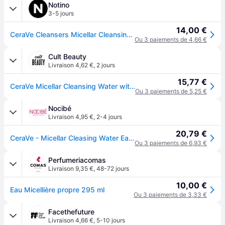
Notino
3-5 jours
14,00 €
CeraVe Cleansers Micellar Cleansing Water eau micellaire nettoyante pour un effet naturel 295 ml
Ou 3 paiements de 4,66 €
Cult Beauty
Livraison 4,62 €
,
2 jours
15,77 €
CeraVe Micellar Cleansing Water with Niacinamide & Ceramides for All Skin Types 295ml
Ou 3 paiements de 5,25 €
Nocibé
Livraison 4,95 €
,
2-4 jours
20,79 €
CeraVe - Micellar Cleasing Water Eau micellaire 295 ml unisex
Ou 3 paiements de 6,93 €
Perfumeriacomas
Livraison 9,35 €
,
48-72 jours
10,00 €
Eau Micellière propre 295 ml
Ou 3 paiements de 3,33 €
Facethefuture
Livraison 4,66 €
,
5-10 jours