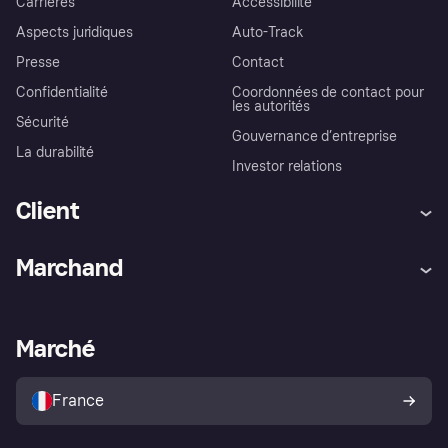
Carrières
Accessibilité
Aspects juridiques
Auto-Track
Presse
Contact
Confidentialité
Coordonnées de contact pour
les autorités
Sécurité
Gouvernance d’entreprise
La durabilité
Investor relations
Client
Aide
Réclamations
Marchand
Login
Protection contre la fraude
Support Marchand
Portail développeurs
L'appli shopping de Klarna
Paramètres de confidentialité
Portail Marchand
Statut opérationnel
Marché
Explorez les magasins
Votre droit de rétractation
Vendre avec Klarna
Plateformes et partenaires
Politique de protection de
l’acheteur Klarna
France