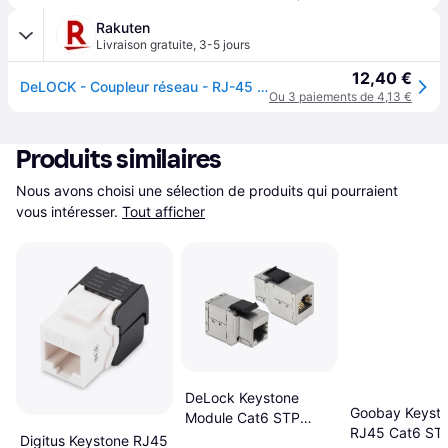
Rakuten
Livraison gratuite
,
3-5 jours
12,40 €
DeLOCK - Coupleur réseau - RJ-45 (F) pour RJ-45 (F) - FTP - CAT 6
Ou 3 paiements de 4,13 €
Produits similaires
Nous avons choisi une sélection de produits qui pourraient 
vous intéresser.
Tout afficher
DeLock Keystone
Goobay Keyst
Module Cat6 STP
RJ45 Cat6 ST
RJ45 - RJ45 F-F
Digitus Keystone RJ45