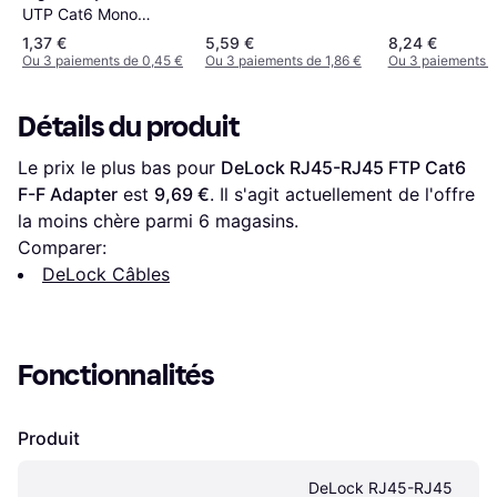
Adapter
Adapter
UTP Cat6 Mono
Female Adapter
1,37 €
5,59 €
8,24 €
Ou 3 paiements de 0,45 €
Ou 3 paiements de 1,86 €
Ou 3 paiements d
Détails du produit
Le prix le plus bas pour 
DeLock RJ45-RJ45 FTP Cat6 
F-F Adapter
 est 
9,69 €
. Il s'agit actuellement de l'offre 
la moins chère parmi 
6
 magasins.
Comparer:
DeLock Câbles
Fonctionnalités
Produit
DeLock RJ45-RJ45 