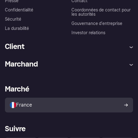
Presse
Contact
Confidentialité
Coordonnées de contact pour
les autorités
Sécurité
Gouvernance d’entreprise
La durabilité
Investor relations
Client
Aide
Réclamations
Marchand
Login
Protection contre la fraude
Support Marchand
Portail développeurs
L'appli shopping de Klarna
Paramètres de confidentialité
Portail Marchand
Statut opérationnel
Marché
Explorez les magasins
Votre droit de rétractation
Vendre avec Klarna
Plateformes et partenaires
Politique de protection de
l’acheteur Klarna
France
Suivre