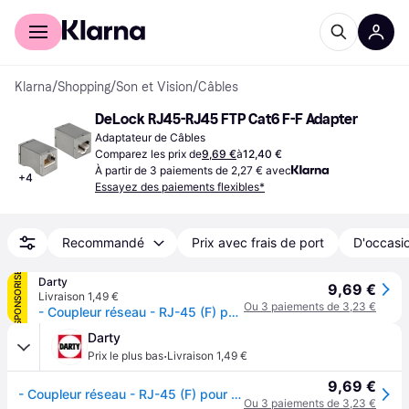
Acheter avec Klarna
Espace entreprises
Klarna
/
Shopping
/
Son et Vision
/
Câbles
DeLock RJ45-RJ45 FTP Cat6 F-F Adapter
Adaptateur de Câbles
Comparez les prix de
9,69 €
à
12,40 €
À partir de 3 paiements de 2,27 € avec
+
4
Essayez des paiements flexibles*
Recommandé
Prix avec frais de port
D'occasio
SPONSORISÉ
Darty
9,69 €
Livraison 1,49 €
Ou 3 paiements de 3,23 €
- Coupleur réseau - RJ-45 (F) pour RJ-45 (F) - FTP - CAT 6
Darty
·
Prix le plus bas
Livraison 1,49 €
9,69 €
- Coupleur réseau - RJ-45 (F) pour RJ-45 (F) - FTP - CAT 6
Ou 3 paiements de 3,23 €