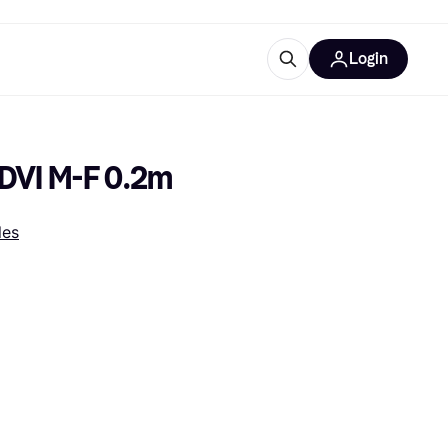
Login
lus d'informations
de bureau
u'est-ce que Klarna?
DVI M-F 0.2m
les
catégories