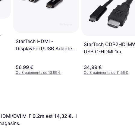
StarTech HDMI -
er
StarTech CDP2HD1M
DisplayPort/USB Adapter
USB C-HDMI 1m
M-F
56,99 €
34,99 €
Ou 3 paiements de 18,99 €
Ou 3 paiements de 11,66 €
HDMI/DVI M-F 0.2m
 est 
14,32 €
. Il 
magasins.