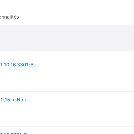
onnalités
Adaptateur DisplayPort vers VGA/DVI/HDMI 3 en 1 10.16.3301-BK Noir
Nanocable 10.16.3301-BK câble vidéo et adaptateur 0,15 m Noir - Neuf