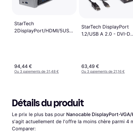
StarTech
StarTech DisplayPort
2DisplayPort/HDMI/5USB/RJ45
1.2/USB A 2.0 - DVI-D
- 3x3.5m/USB B F-F
Dual Link Active Adapt
Adapter
M-F 0.4m
94,44 €
63,49 €
Ou 3 paiements de 31,48 €
Ou 3 paiements de 21,16 €
Détails du produit
Le prix le plus bas pour 
Nanocable DisplayPort-VGA/
s'agit actuellement de l'offre la moins chère parmi 
4
 
Comparer: