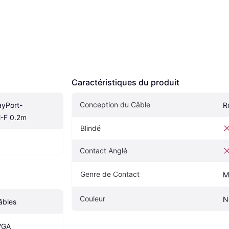
Caractéristiques du produit
Conception du Câble
ayPort-
R
-F 0.2m
Blindé
Contact Anglé
Genre de Contact
M
Couleur
N
âbles
VGA