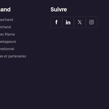
hand
Suivre
Marchand
archand
ec Klarna
éveloppeurs
érationnel
es et partenaires