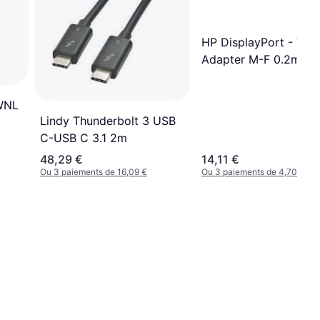
HP DisplayPort - VGA
Adapter M-F 0.2m
WNL
Lindy Thunderbolt 3 USB
C-USB C 3.1 2m
48,29 €
14,11 €
Ou 3 paiements de 16,09 €
Ou 3 paiements de 4,70 €