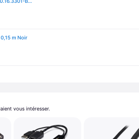
Adaptateur DisplayPort vers VGA/DVI/HDMI 3 en 1 10.16.3301-BK Noir
 0,15 m Noir
aient vous intéresser.