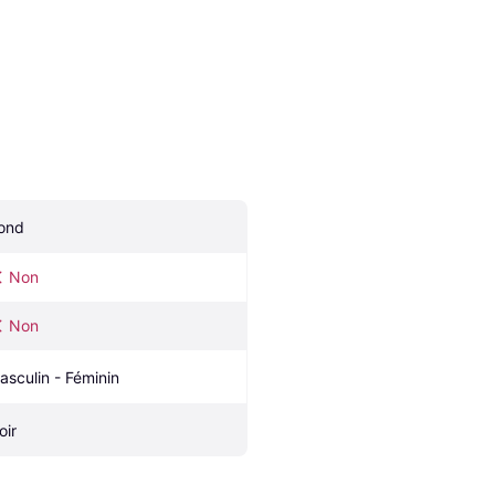
ond
Non
Non
asculin - Féminin
oir