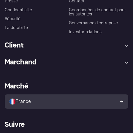
Presse
Contact
Confidentialité
Coordonnées de contact pour
les autorités
Sécurité
Gouvernance d’entreprise
La durabilité
Investor relations
Client
Aide
Réclamations
Marchand
Login
Protection contre la fraude
Support Marchand
Portail développeurs
L'appli shopping de Klarna
Paramètres de confidentialité
Portail Marchand
Statut opérationnel
Marché
Explorez les magasins
Votre droit de rétractation
Vendre avec Klarna
Plateformes et partenaires
Politique de protection de
l’acheteur Klarna
France
Suivre