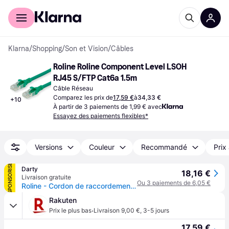
Acheter avec Klarna
Espace entreprises
Klarna
/
Shopping
/
Son et Vision
/
Câbles
Roline Roline Component Level LSOH 
RJ45 S/FTP Cat6a 1.5m
Câble Réseau
Comparez les prix de
17,59 €
à
34,33 €
+
10
À partir de 3 paiements de 1,99 € avec
Essayez des paiements flexibles*
Versions
Couleur
Recommandé
Prix
SPONSORISÉ
Darty
18,16 €
Livraison gratuite
Ou 3 paiements de 6,05 €
Roline - Cordon de raccordement - RJ-45 (M) pour RJ-45 (M) - 1.5 m - SFTP, PiMF - CAT 6a - vert
Rakuten
·
Prix le plus bas
Livraison 9,00 €
,
3-5 jours
17,59 €