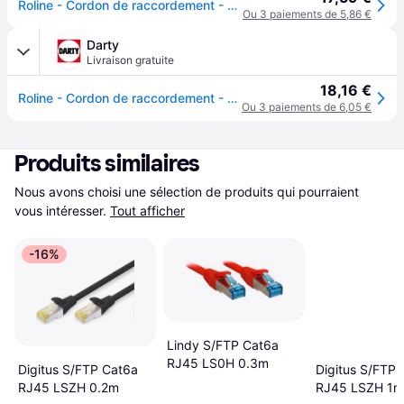
Roline - Cordon de raccordement - RJ-45 (M) pour RJ-45 (M) - 1.5 m - SFTP - CAT 6a - gris
Ou 3 paiements de 5,86 €
Darty
Livraison gratuite
18,16 €
Roline - Cordon de raccordement - RJ-45 (M) pour RJ-45 (M) - 1.5 m - SFTP - CAT 6a - blanc
Ou 3 paiements de 6,05 €
Produits similaires
Nous avons choisi une sélection de produits qui pourraient 
vous intéresser.
Tout afficher
-16%
Lindy S/FTP Cat6a
RJ45 LS0H 0.3m
Digitus S/FTP Cat6a
Digitus S/FTP 
RJ45 LSZH 0.2m
RJ45 LSZH 1m