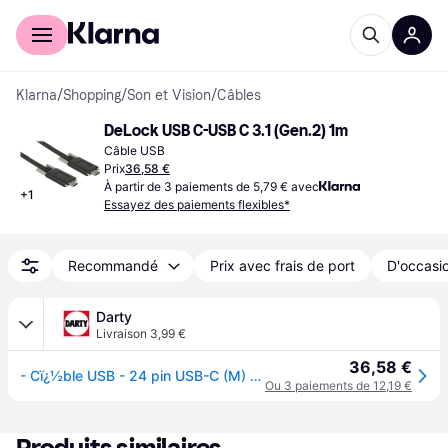
Acheter avec Klarna
Espace entreprises
Klarna
/
Shopping
/
Son et Vision
/
Câbles
DeLock USB C-USB C 3.1 (Gen.2) 1m
Câble USB
Prix
36,58 €
À partir de 3 paiements de 5,79 € avec
+
1
Essayez des paiements flexibles*
Recommandé
Prix avec frais de port
D'occasio
Darty
Livraison 3,99 €
36,58 €
- Cï¿½ble USB - 24 pin USB-C (M) pour 24 pin USB-C (M) - USB 3.1 Gen 2 - 3 A - 1 m - vis moletï¿½es - noir
Ou 3 paiements de 12,19 €