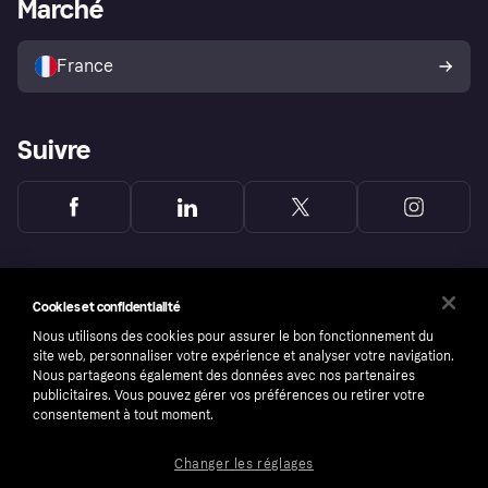
Portail Marchand
Statut opérationnel
Marché
Explorez les magasins
Votre droit de rétractation
Vendre avec Klarna
Plateformes et partenaires
Politique de protection de
l’acheteur Klarna
France
Suivre
Cookies et confidentialité
Nous utilisons des cookies pour assurer le bon fonctionnement du
site web, personnaliser votre expérience et analyser votre navigation.
Nous partageons également des données avec nos partenaires
publicitaires. Vous pouvez gérer vos préférences ou retirer votre
consentement à tout moment.
Changer les réglages
Copyright © 2005-2026 Klarna Bank AB (publ). Headquarters: Stockholm, Sweden. All