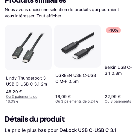
Produits similaires
Nous avons choisi une sélection de produits qui pourraient 
vous intéresser.
Tout afficher
-10%
Belkin USB C-
3.1 0.8m
UGREEN USB C-USB
Lindy Thunderbolt 3
C M-F 0.5m
USB C-USB C 3.1 2m
48,29 €
16,09 €
22,99 €
Ou 3 paiements de
16,09 €
Ou 3 paiements de 5,24 €
Ou 3 paiements d
Détails du produit
Le prix le plus bas pour 
DeLock USB C-USB C 3.1 