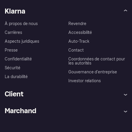
Klarna
À propos de nous
Revendre
Carrières
Accessibilité
Aspects juridiques
Auto-Track
Presse
Contact
Confidentialité
Coordonnées de contact pour
les autorités
Sécurité
Gouvernance d’entreprise
La durabilité
Investor relations
Client
Aide
Réclamations
Marchand
Login
Protection contre la fraude
Support Marchand
Portail développeurs
L'appli shopping de Klarna
Paramètres de confidentialité