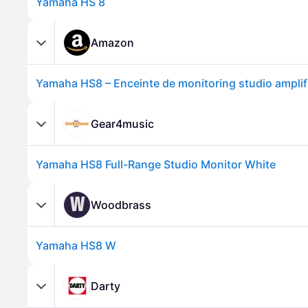
Yamaha HS 8
Amazon
Gear4music
Yamaha HS8 Full-Range Studio Monitor White
W
Woodbrass
Yamaha HS8 W
Darty