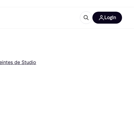
Login
Plus d'informations
de bureau
e
Qu'est-ce que Klarna?
eintes de Studio
catégories