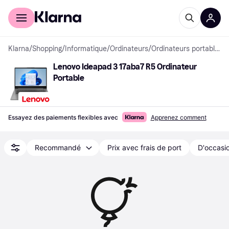
Acheter avec Klarna
Espace entreprises
Klarna
/
Shopping
/
Informatique
/
Ordinateurs
/
Ordinateurs portables
Lenovo Ideapad 3 17aba7 R5 Ordinateur 
Portable
Essayez des paiements flexibles avec
Apprenez comment
Recommandé
Prix avec frais de port
D'occasio