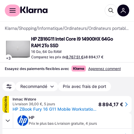
Acheter avec Klarna
Espace entreprises
Klarna
/
Shopping
/
Informatique
/
Ordinateurs
/
Ordinateurs portables
HP ZB16G11 Intel Core i9 14900HX 64Go 
RAM 2To SSD
16 Go, 64 Go RAM
Comparez les prix de
8 767,51 €
à
8 894,17 €
+
3
Essayez des paiements flexibles avec
Apprenez comment
Recommandé
Prix avec frais de port
SPONSORISÉ
Inmac Wstore
8 894,17 €
Livraison 36,00 €
,
5 jours
HP ZBook Fury 16 G11 Mobile Workstation - Wolf Pro Security - 16 - Intel Core i9 - i9-14900HX - 64 Go RAM - 2 To SSD - Francais - avec HP Wolf Pro Security Edition (1 an)
HP
·
Prix le plus bas
Livraison gratuite
,
4 jours