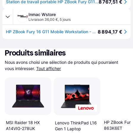
8 767,51 €
Station de travail portable HP ZBook Fury G11 16" Garantie 3 ans incluse avec intervention sur site
Inmac Wstore
Livraison 36,00 €
,
5 jours
8 894,17 €
HP ZBook Fury 16 G11 Mobile Workstation - Wolf Pro Security - 16 - Intel Core i9 - i9-14900HX - 64 Go RAM - 2 To SSD - Francais - avec HP Wolf Pro Security Edition (1 an)
Produits similaires
Nous avons choisi une sélection de produits qui pourraient 
vous intéresser.
Tout afficher
HP ZBook Fury
MSI Raider 18 HX
Lenovo ThinkPad L16
863K6ET
A14VIG-278UK
Gen 1 Laptop