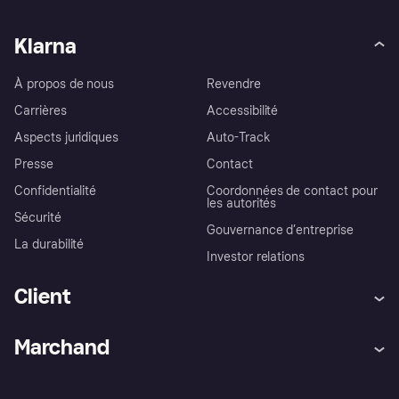
Klarna
À propos de nous
Revendre
Carrières
Accessibilité
Aspects juridiques
Auto-Track
Presse
Contact
Confidentialité
Coordonnées de contact pour
les autorités
Sécurité
Gouvernance d’entreprise
La durabilité
Investor relations
Client
Aide
Réclamations
Marchand
Login
Protection contre la fraude
Support Marchand
Portail développeurs
L'appli shopping de Klarna
Paramètres de confidentialité