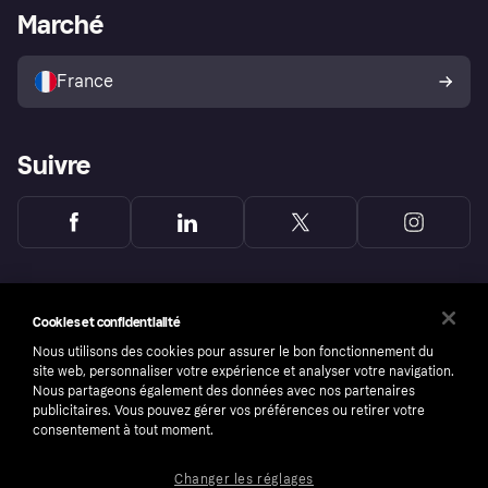
Portail Marchand
Statut opérationnel
Marché
Explorez les magasins
Votre droit de rétractation
Vendre avec Klarna
Plateformes et partenaires
Politique de protection de
l’acheteur Klarna
France
Suivre
Cookies et confidentialité
Nous utilisons des cookies pour assurer le bon fonctionnement du
site web, personnaliser votre expérience et analyser votre navigation.
Nous partageons également des données avec nos partenaires
publicitaires. Vous pouvez gérer vos préférences ou retirer votre
consentement à tout moment.
Changer les réglages