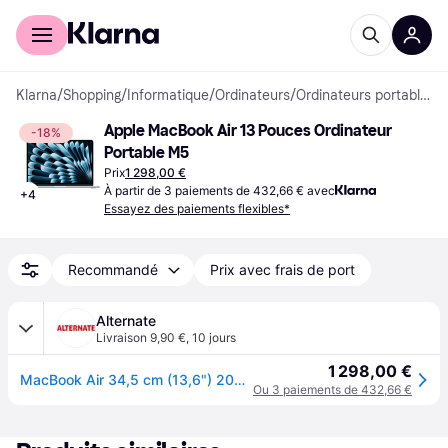
Acheter avec Klarna
Espace entreprises
Klarna
/
Shopping
/
Informatique
/
Ordinateurs
/
Ordinateurs portables
Apple MacBook Air 13 Pouces Ordinateur 
-18%
Portable M5
Prix
1 298,00 €
À partir de 3 paiements de 432,66 € avec
+
4
Essayez des paiements flexibles*
Recommandé
Prix avec frais de port
Alternate
Livraison 9,90 €
,
10 jours
1 298,00 €
MacBook Air 34,5 cm (13,6") 2026 PC portable
Ou 3 paiements de 432,66 €