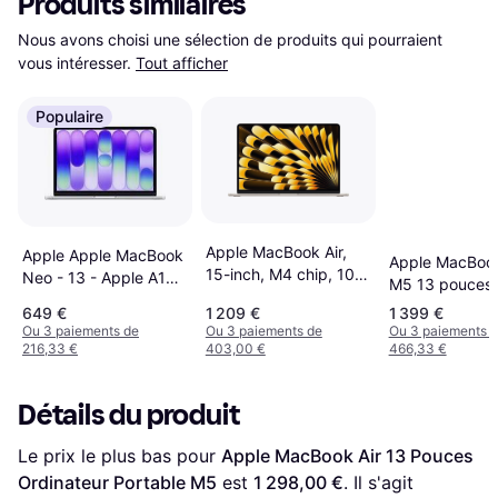
Produits similaires
Nous avons choisi une sélection de produits qui pourraient 
vous intéresser.
Tout afficher
Populaire
Apple MacBook Air,
Apple Apple MacBook
Apple MacBook
15-inch, M4 chip, 10-
Neo - 13 - Apple A18
M5 13 pouces 
core CPU, 10-core
Pro - 8 Go RAM - 256
512 Go SSD
649 €
1 209 €
1 399 €
GPU, 16GB Unified
Go SSD - Argent
Ou 3 paiements de
Ou 3 paiements de
Ou 3 paiements 
Memory, 256GB SSD
Francais
216,33 €
403,00 €
466,33 €
Storage, Starlight
Détails du produit
Le prix le plus bas pour 
Apple MacBook Air 13 Pouces 
Ordinateur Portable M5
 est 
1 298,00 €
. Il s'agit 