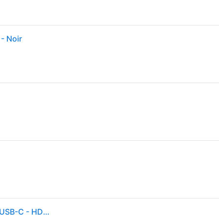
- Noir
Universal USB-C Multiport Hub - Station d'accueil - USB-C - HDMI, DP - Smart Buy - pour OMEN by HP Laptop 16; Victus by HP Laptop 15, 16; Laptop 14,