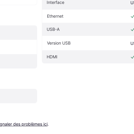
Interface
U
Ethernet
USB-A
Version USB
U
HDMI
ignaler des problèmes ici
.