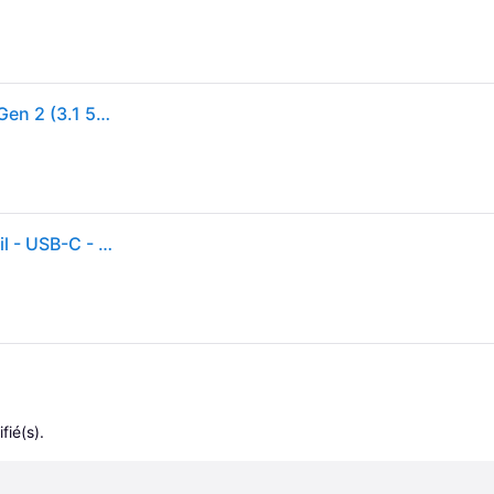
HP Universal USB-C Multiport Hub Avec fil USB 3.2 Gen 2 (3.1 50H55UT
HP Universal USB-C Multiport Hub - station d'accueil - USB-C - HDMI, DP
fié(s).