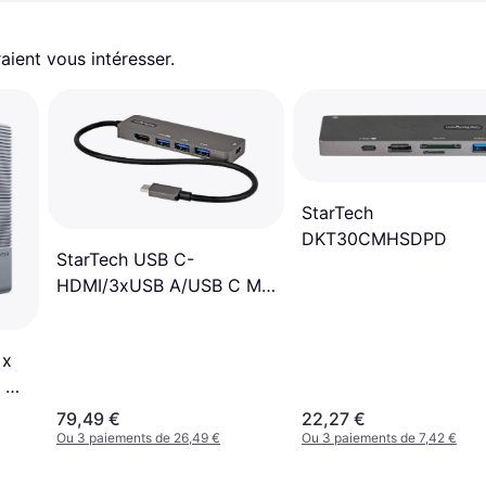
aient vous intéresser.
StarTech
DKT30CMHSDPD
StarTech USB C-
HDMI/3xUSB A/USB C M-
F
 x
Air
79,49 €
22,27 €
Ou 3 paiements de 26,49 €
Ou 3 paiements de 7,42 €