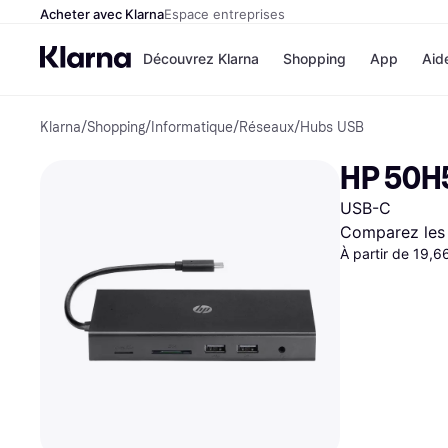
Acheter avec Klarna
Espace entreprises
Découvrez Klarna
Shopping
App
Aid
Klarna
/
Shopping
/
Informatique
/
Réseaux
/
Hubs USB
Options de paiem
Magasins
Toutes les options d
Cdiscoun
HP 50H5
paiement
Airbnb
Payer maintenant
Booking.
USB-C
Paiement en 3 fois
Temu
Paiement à 30 jours
JD Sport
Comparez les 
Klarna sur Apple Pa
À partir de 19,6
Voir tous les