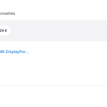
onnalités
29 €
Hub HP Universal USB-C Multiport 7 ports HDMI 4K DisplayPort LAN 65W Noir