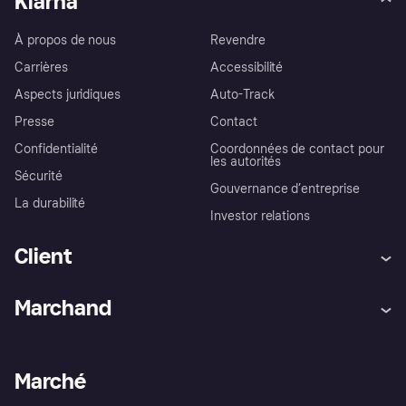
Klarna
À propos de nous
Revendre
Carrières
Accessibilité
Aspects juridiques
Auto-Track
Presse
Contact
Confidentialité
Coordonnées de contact pour
les autorités
Sécurité
Gouvernance d’entreprise
La durabilité
Investor relations
Client
Aide
Réclamations
Marchand
Login
Protection contre la fraude
Support Marchand
Portail développeurs
L'appli shopping de Klarna
Paramètres de confidentialité
Portail Marchand
Statut opérationnel
Marché
Explorez les magasins
Votre droit de rétractation
Vendre avec Klarna
Plateformes et partenaires
Politique de protection de