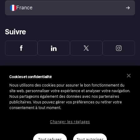
l’acheteur Klarna
France
Suivre
Cookies et confidentialité
Nous utilisons des cookies pour assurer le bon fonctionnement du
site web, personnaliser votre expérience et analyser votre navigation.
Nous partageons également des données avec nos partenaires
publicitaires. Vous pouvez gérer vos préférences ou retirer votre
consentement à tout moment.
Changer les réglages
Copyright © 2005-2026 Klarna Bank AB (publ). Headquarters: Stockholm, Sweden. All
rights reserved. Klarna Bank AB (publ). Sveavägen 46, 111 34 Stockholm. Organization
number: 556737-0431
Tout refuser
Tout autoriser