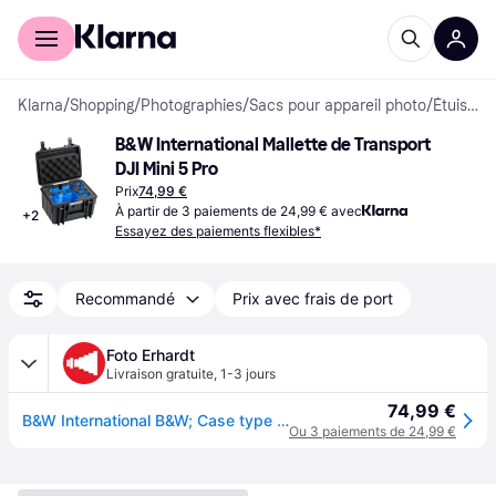
Acheter avec Klarna
Espace entreprises
Klarna
/
Shopping
/
Photographies
/
Sacs pour appareil photo
/
Étuis de Transport et Sacs de Transport
B&W International Mallette de Transport 
DJI Mini 5 Pro
Prix
74,99 €
À partir de 3 paiements de 24,99 € avec
+
2
Essayez des paiements flexibles*
Recommandé
Prix avec frais de port
Foto Erhardt
Livraison gratuite
,
1-3 jours
74,99 €
B&W International B&W; Case type 2000 noir pour DJI Mini 5 Pro / Lito 1/ Lito X1
Ou 3 paiements de 24,99 €