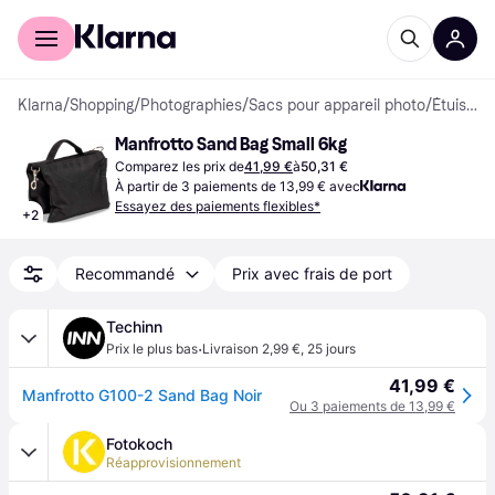
Acheter avec Klarna
Espace entreprises
Klarna
/
Shopping
/
Photographies
/
Sacs pour appareil photo
/
Étuis de Transport et Sacs de Transport
Manfrotto Sand Bag Small 6kg
Comparez les prix de
41,99 €
à
50,31 €
À partir de 3 paiements de 13,99 € avec
Essayez des paiements flexibles*
+
2
Recommandé
Prix avec frais de port
Techinn
·
Prix le plus bas
Livraison 2,99 €
,
25 jours
41,99 €
Manfrotto G100-2 Sand Bag Noir
Ou 3 paiements de 13,99 €
Fotokoch
Réapprovisionnement