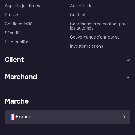
Aspects juridiques
Auto-Track
Presse
Contact
Confidentialité
Coordonnées de contact pour
les autorités
Sécurité
Gouvernance d’entreprise
La durabilité
Investor relations
Client
Aide
Réclamations
Marchand
Login
Protection contre la fraude
Support Marchand
Portail développeurs
L'appli shopping de Klarna
Paramètres de confidentialité
Portail Marchand
Statut opérationnel
Marché
Explorez les magasins
Votre droit de rétractation
Vendre avec Klarna
Plateformes et partenaires
Politique de protection de
l’acheteur Klarna
France