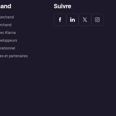
hand
Suivre
Marchand
archand
ec Klarna
éveloppeurs
érationnel
es et partenaires