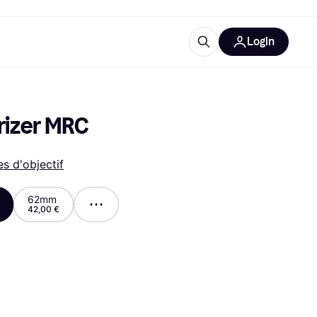
Login
lus d'informations
de bureau
u'est-ce que Klarna?
rizer MRC
res d'objectif
62mm
42,00 €
catégories