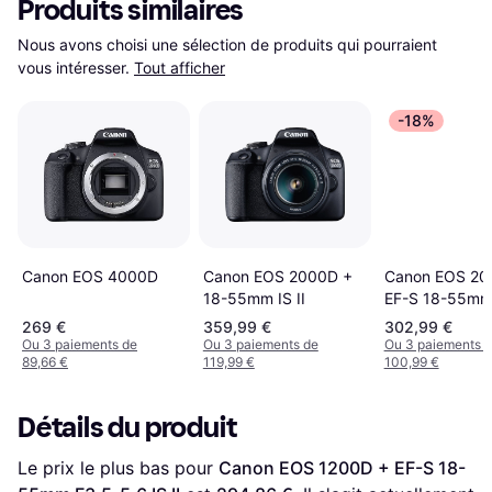
Produits similaires
Nous avons choisi une sélection de produits qui pourraient 
vous intéresser.
Tout afficher
-18%
Canon EOS 2000D +
Canon EOS 20
Canon EOS 4000D
18-55mm IS II
EF-S 18-55mm
5.6 III
269 €
359,99 €
302,99 €
Ou 3 paiements de
Ou 3 paiements de
Ou 3 paiements 
89,66 €
119,99 €
100,99 €
Détails du produit
Le prix le plus bas pour 
Canon EOS 1200D + EF-S 18-