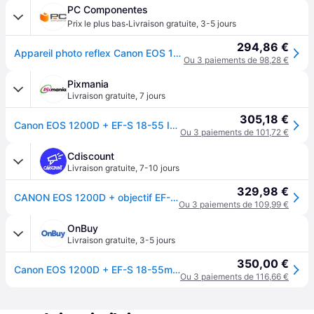
PC Componentes
·
Prix le plus bas
Livraison gratuite
,
3-5 jours
294,86 €
Appareil photo reflex Canon EOS 1200D 18MP + objectif EF-S 18-55 mm
Ou 3 paiements de 98,28 €
Pixmania
Livraison gratuite
,
7 jours
305,18 €
Canon EOS 1200D + EF-S 18-55 IS II Kit d'appareil-photo SLR 18 MP CMOS 5184 x 3456 pixels - Neuf
Ou 3 paiements de 101,72 €
Cdiscount
Livraison gratuite
,
7-10 jours
329,98 €
CANON EOS 1200D + objectif EF-S 18-55mm IS II - Noir
Ou 3 paiements de 109,99 €
OnBuy
Livraison gratuite
,
3-5 jours
350,00 €
Canon EOS 1200D + EF-S 18-55mm f/3,5-5,6
Ou 3 paiements de 116,66 €