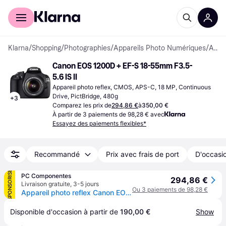
Acheter avec Klarna
Espace entreprises
Klarna
/
Shopping
/
Photographies
/
Appareils Photo Numériques
/
Appareils photo reflex
Canon EOS 1200D + EF-S 18-55mm F3.5-
5.6 IS II
Appareil photo reflex, CMOS, APS-C, 18 MP, Continuous 
Drive, PictBridge, 480g
+
3
Comparez les prix de
294,86 €
à
350,00 €
À partir de 3 paiements de 98,28 € avec
Essayez des paiements flexibles*
Recommandé
Prix avec frais de port
D'occasio
SPONSORISÉ
PC Componentes
294,86 €
Livraison gratuite
,
3-5 jours
Ou 3 paiements de 98,28 €
Appareil photo reflex Canon EOS 1200D 18MP + objectif EF-S 18-55 mm
Disponible d'occasion à partir de 
190,00 €
Show