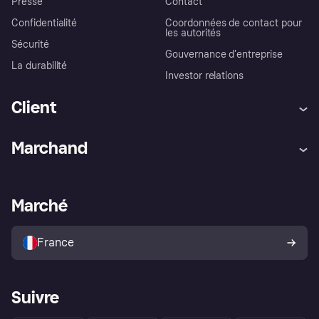
Presse
Contact
Confidentialité
Coordonnées de contact pour
les autorités
Sécurité
Gouvernance d’entreprise
La durabilité
Investor relations
Client
Aide
Réclamations
Marchand
Login
Protection contre la fraude
Support Marchand
Portail développeurs
L'appli shopping de Klarna
Paramètres de confidentialité
Portail Marchand
Statut opérationnel
Marché
Explorez les magasins
Votre droit de rétractation
Vendre avec Klarna
Plateformes et partenaires
Politique de protection de
l’acheteur Klarna
France
Suivre