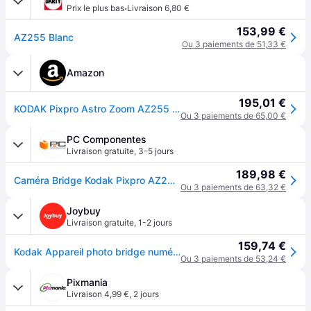
·
Prix le plus bas
Livraison 6,80 €
153,99 €
AZ255 Blanc
Ou 3 paiements de 51,33 €
Amazon
195,01 €
KODAK Pixpro Astro Zoom AZ255 - Appareil Photo Bridge Numérique 16 Mpixels, Zoom Optique 25X, Video HD 1080p, Grand Angle 24 mm, Stabilisateur Optique d'image, Ecran LCD 3, Pile AA - Blanc
Ou 3 paiements de 65,00 €
PC Componentes
Livraison gratuite
,
3-5 jours
189,98 €
Caméra Bridge Kodak Pixpro AZ255 16MP Zoom 25x F/4.3-6.5mm Full HD Blanc
Ou 3 paiements de 63,32 €
Joybuy
Livraison gratuite
,
1-2 jours
159,74 €
Kodak Appareil photo bridge numérique avec zoom optique 25x, Blanc
Ou 3 paiements de 53,24 €
Pixmania
Livraison 4,99 €
,
2 jours