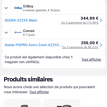
OnBuy
Livraison gratuite
,
4-6 jours
344,99 €
KODAK AZ255 Blanc
Ou 3 paiements de 114,99 €
Conrad
5-7 jours
259,00 €
Kodak PIXPRO Astro Zoom AZ255 Appareil photo numérique 16.76 Mill. pixel Zoom optique: 25 x blanc vidéo Full HD, stabilisation dimage, avec flash intégré
Ou 3 paiements de 86,33 €
Ce produit est également disponible chez 
1
Tout afficher
magasin
 non vérifié(s).
Produits similaires
Nous avons choisi une sélection de produits qui pourraient 
vous intéresser.
Tout afficher