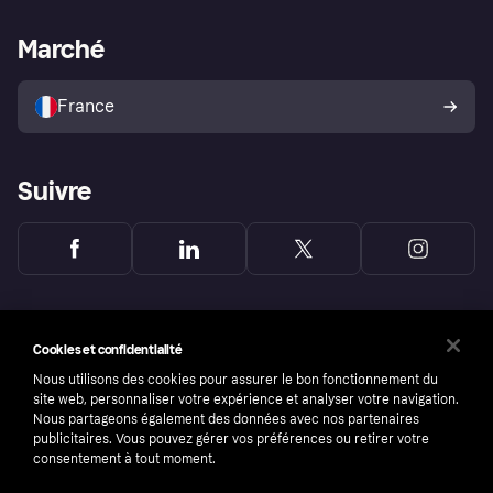
Support Marchand
Portail développeurs
L'appli shopping de Klarna
Paramètres de confidentialité
Portail Marchand
Statut opérationnel
Marché
Explorez les magasins
Votre droit de rétractation
Vendre avec Klarna
Plateformes et partenaires
Politique de protection de
l’acheteur Klarna
France
Suivre
Cookies et confidentialité
Nous utilisons des cookies pour assurer le bon fonctionnement du
site web, personnaliser votre expérience et analyser votre navigation.
Nous partageons également des données avec nos partenaires
publicitaires. Vous pouvez gérer vos préférences ou retirer votre
consentement à tout moment.