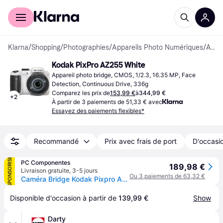
Acheter avec Klarna
Espace entreprises
Klarna
/
Shopping
/
Photographies
/
Appareils Photo Numériques
/
Appareils photo bridge
Kodak PixPro AZ255 White
Appareil photo bridge, CMOS, 1/2.3, 16.35 MP, Face 
Detection, Continuous Drive, 336g
Comparez les prix de
153,99 €
à
344,99 €
+
2
À partir de 3 paiements de 51,33 € avec
Essayez des paiements flexibles*
Recommandé
Prix avec frais de port
D'occasio
SPONSORISÉ
PC Componentes
189,98 €
Livraison gratuite
,
3-5 jours
Ou 3 paiements de 63,32 €
Caméra Bridge Kodak Pixpro AZ255 16MP Zoom 25x F/4.3-6.5mm Full HD Blanc
Disponible d'occasion à partir de 
139,99 €
Show
Darty