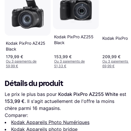
Kodak PixPro AZ255
Kodak PixPro 
Black
Kodak PixPro AZ425
Black
179,99 €
153,99 €
209,99 €
Ou 3 paiements de
Ou 3 paiements de
Ou 3 paiements 
59,99 €
51,33 €
69,99 €
Détails du produit
Le prix le plus bas pour 
Kodak PixPro AZ255 White
 est 
153,99 €
. Il s'agit actuellement de l'offre la moins 
chère parmi 
16
 magasins.
Comparer:
Kodak Appareils Photo Numériques
Kodak Appareils photo bridge