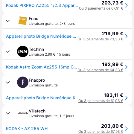
203,73 €
Kodak PIXPRO AZ255 1/2.3 Appareil-photo compact 16,35 MP BSI CMOS 4608 x 3456 pixels Blanc - Neuf
Ou 3 paiements de 67,91 €
Fnac
Livraison gratuite
,
2-3 jours
219,99 €
Appareil photo Bridge Numérique Kodak Pixpro Astro Zoom AZ255 Blanc
Ou 3 paiements de 73,33 €
Techinn
Livraison 2,99 €
,
15 jours
192,99 €
Kodak Astro Zoom Az255 16mp Compact Camera Blanc One Size / EU Plug 220V
Ou 3 paiements de 64,33 €
Fnacpro
F
Livraison gratuite
183,11 €
Appareil photo Bridge Numérique Kodak Pixpro Astro Zoom AZ255 Blanc
Ou 3 paiements de 61,03 €
Villatech
Livraison gratuite
,
1-2 jours
203,80 €
KODAK - AZ 255 WH
Ou 3 paiements de 67,93 €