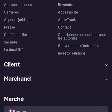
À propos de nous
Revendre
Carrières
Accessibilité
Aspects juridiques
Auto-Track
Presse
Contact
Confidentialité
Coordonnées de contact pour
les autorités
Sécurité
Gouvernance d’entreprise
La durabilité
Investor relations
Client
Aide
Réclamations
Marchand
Login
Protection contre la fraude
Support Marchand
Portail développeurs
L'appli shopping de Klarna
Paramètres de confidentialité
Portail Marchand
Statut opérationnel
Marché
Explorez les magasins
Votre droit de rétractation
Vendre avec Klarna
Plateformes et partenaires
Politique de protection de
l’acheteur Klarna
France