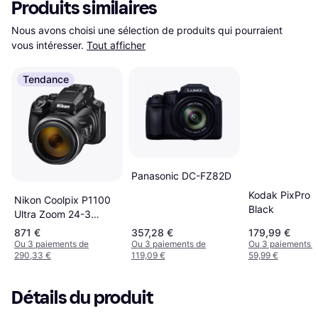
Produits similaires
Nous avons choisi une sélection de produits qui pourraient 
vous intéresser.
Tout afficher
Tendance
Panasonic DC-FZ82D
Kodak PixPro 
Nikon Coolpix P1100
Black
Ultra Zoom 24-3
000mm Viseur Dfm1
871 €
357,28 €
179,99 €
Ou 3 paiements de
Ou 3 paiements de
Ou 3 paiements 
290,33 €
119,09 €
59,99 €
Détails du produit