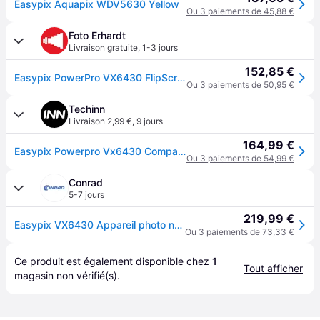
Easypix Aquapix WDV5630 Yellow
Ou 3 paiements de 45,88 €
Foto Erhardt
Livraison gratuite
,
1-3 jours
152,85 €
Easypix PowerPro VX6430 FlipScreen
Ou 3 paiements de 50,95 €
Techinn
Livraison 2,99 €
,
9 jours
164,99 €
Easypix Powerpro Vx6430 Compact Camera Noir One Size / EU Plug 220V
Ou 3 paiements de 54,99 €
Conrad
5-7 jours
219,99 €
Easypix VX6430 Appareil photo numérique 64 Mill. pixel Zoom optique: 10 x noir vidéo 4K
Ou 3 paiements de 73,33 €
Ce produit est également disponible chez 
1
Tout afficher
magasin
 non vérifié(s).