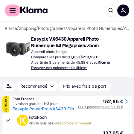
Acheter avec Klarna
Espace entreprises
Klarna
/
Shopping
/
Photographies
/
Appareils Photo Numériques
/
Appareils photo bridge
Easypix VX6430 Appareil Photo 
Numérique 64 Mégapixels Zoom
Appareil photo bridge
Comparez les prix de
137,65 €
à
219,99 €
À partir de 3 paiements de 45,88 € avec
Essayez des paiements flexibles*
Recommandé
Prix avec frais de port
SPONSORISÉ
Foto Erhardt
152,85 €
Livraison gratuite
,
1-3 jours
Ou 3 paiements de 50,95 €
Easypix PowerPro VX6430 FlipScreen
Fotokoch
·
Prix le plus bas
Réapprovisionnement
137,65 €