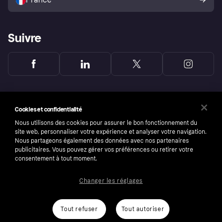
Suivre
Cookies et confidentialité
Nous utilisons des cookies pour assurer le bon fonctionnement du
site web, personnaliser votre expérience et analyser votre navigation.
Nous partageons également des données avec nos partenaires
publicitaires. Vous pouvez gérer vos préférences ou retirer votre
consentement à tout moment.
Changer les réglages
Copyright © 2005-2026 Klarna Bank AB (publ). Headquarters: Stockholm, Sweden. All
rights reserved. Klarna Bank AB (publ). Sveavägen 46, 111 34 Stockholm. Organization
number: 556737-0431
Tout refuser
Tout autoriser
Conditions
Cookies
Klarna.com