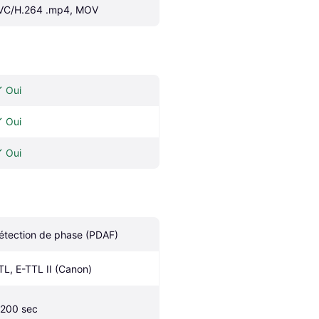
VC/H.264 .mp4, MOV
Oui
Oui
Oui
étection de phase (PDAF)
TL, E-TTL II (Canon)
/200 sec