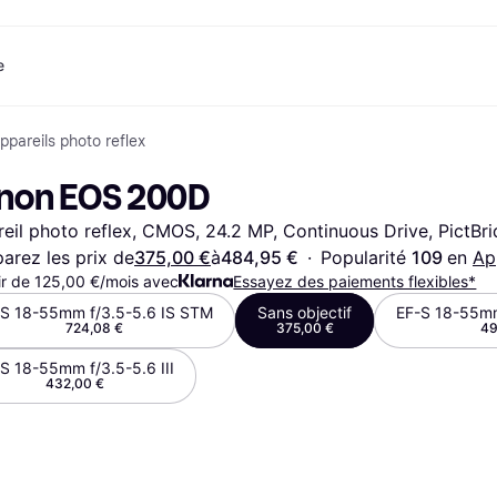
e
ppareils photo reflex
ent
Shopping et récompenses
Comparez les prix
Services bancaires
Mobile
P
Photographies
Matériels 
e
t
Cashback
Soldes
Jeux et Divertissement
Carte Klarna
eSIM voyage
Q
non EOS 200D
Explorez les magasins
Beauté
Téléphones & Wearables
Solde
com
Abonnement
Vêtements
Enfants et Famille
Comptes d’épargne
eil photo reflex, CMOS, 24.2 MP, Continuous Drive, PictBr
Jouets
Transports Motorisés
Compte épargne flex
s
Maisons et Intérieurs
Jardin et Patio
Compte épargne fixe
rez les prix de
375,00 €
à
484,95 €
·
Popularité 
109 
en 
Ap
y
Son et Vision
Appareils de Cuisine
ir de 125,00 €/mois avec
Essayez des paiements flexibles*
Sports et Plein air
Appareils
-S 18-55mm f/3.5-5.6 IS STM
Sans objectif
EF-S 18-55mm
Informatique
électroménagers
724,08 €
375,00 €
49
 magasins
Faites-le vous-même
Livres, Films et Musique
Toutes les 
S 18-55mm f/3.5-5.6 III
432,00 €