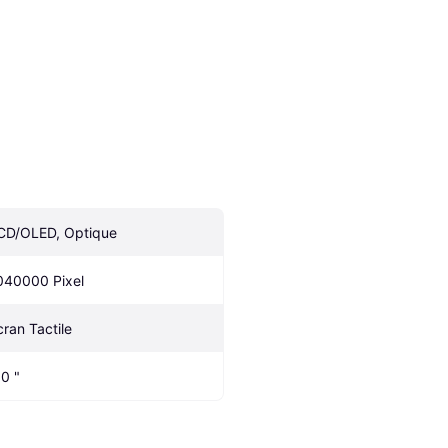
CD/OLED, Optique
040000 Pixel
cran Tactile
.0 "