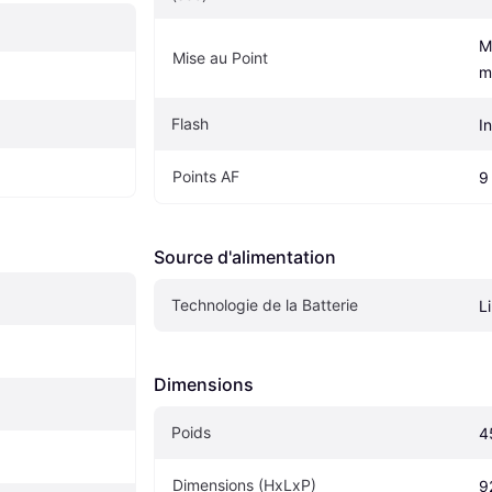
M
Mise au Point
m
Flash
I
Points AF
9
Source d'alimentation
Technologie de la Batterie
Li
Dimensions
Poids
4
Dimensions (HxLxP)
9