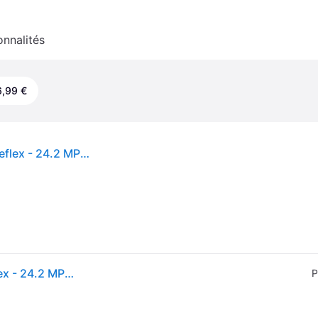
onnalités
,99 €
Canon EOS 200D - Appareil photo numérique - Reflex - 24.2 MP - APS-C - 1080p / 60 pi/s - corps uniquement - Wi-Fi, Bluetooth, NFC - noir
Canon EOS 200D - Appareil photo numérique - Reflex - 24.2 MP - APS-C - 1080p / 60 pi/s - corps uniquement - Wi-Fi, Bluetooth, NFC - noir
P