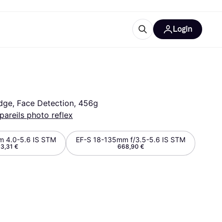
Login
lus d'informations
de bureau
u'est-ce que Klarna?
idge, Face Detection, 456g
pareils photo reflex
 4.0-5.6 IS STM
EF-S 18-135mm f/3.5-5.6 IS STM
3,31 €
668,90 €
catégories