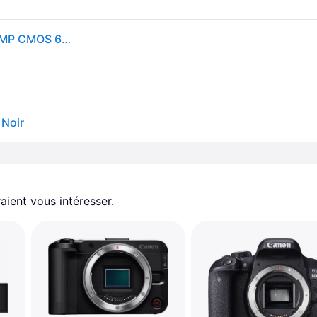
Canon EOS 200D Boîtier d'appareil-photo SLR 24,2 MP CMOS 6000 x 4000 pixels Noir - Neuf
 Noir
aient vous intéresser.