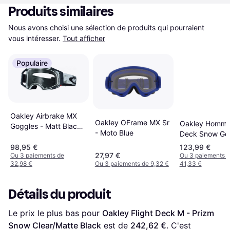
Produits similaires
Nous avons choisi une sélection de produits qui pourraient 
vous intéresser.
Tout afficher
Populaire
Oakley Airbrake MX
Oakley OFrame MX Sr
Oakley Homme 
Goggles - Matt Black
- Moto Blue
Deck Snow Go
With Prizm Low Light
Lens
98,95 €
123,99 €
27,97 €
Ou 3 paiements de
Ou 3 paiements 
32,98 €
Ou 3 paiements de 9,32 €
41,33 €
Détails du produit
Le prix le plus bas pour 
Oakley Flight Deck M - Prizm 
Snow Clear/Matte Black
 est de 
242,62 €
. C'est 