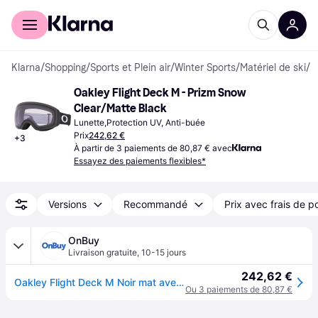
Acheter avec Klarna
Espace entreprises
Klarna
/
Shopping
/
Sports et Plein air
/
Winter Sports
/
Matériel de ski
/
L
Oakley Flight Deck M - Prizm Snow 
Clear/Matte Black
Lunette,Protection UV, Anti-buée
Prix
242,62 €
+
3
À partir de 3 paiements de 80,87 € avec
Essayez des paiements flexibles*
Versions
Recommandé
Prix avec frais de p
OnBuy
Livraison gratuite
,
10-15 jours
242,62 €
Oakley Flight Deck M Noir mat avec PRIZM Snow Clear
Ou 3 paiements de 80,87 €