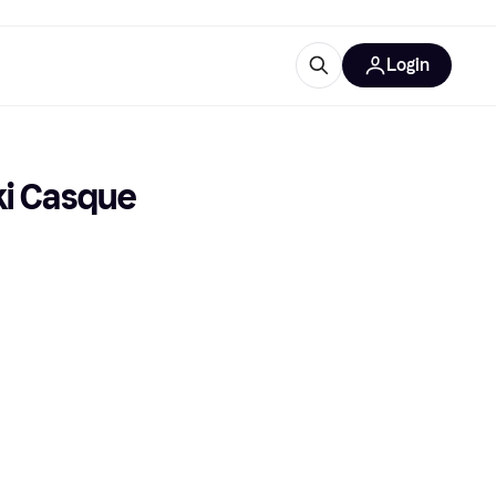
Login
lus d'informations
de bureau
u'est-ce que Klarna?
ki Casque
catégories