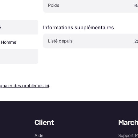
Poids
6
Informations supplémentaires
S
Listé depuis
2
, Homme
ignaler des problèmes ici
.
Client
Marc
Aide
Support 