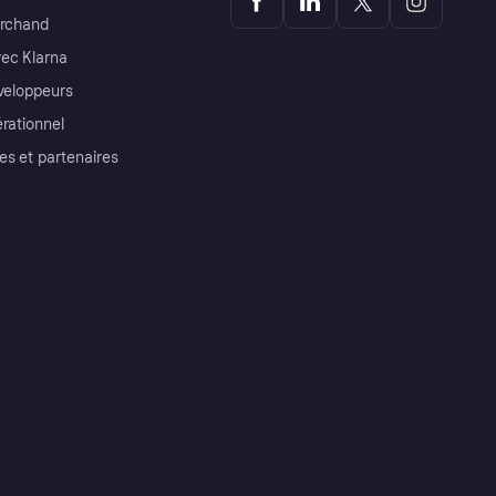
archand
ec Klarna
éveloppeurs
érationnel
es et partenaires