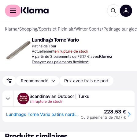
Acheter avec Klarna
Espace entreprises
Klarna
/
Shopping
/
Sports et Plein air
/
Winter Sports
/
Patinage sur gla
Lundhags Torne Vario
Patins de Tour
Actuellement
en rupture de stock
À partir de 3 paiements de 76,17 € avec
Essayez des paiements flexibles*
Recommandé
Prix avec frais de port
Scandinavian Outdoor | Turku
En rupture de stock
228,53 €
Lundhags Torne Vario patins nordiques
Ou 3 paiements de 76,17 €
Produits similaires