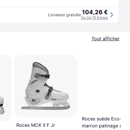
104,26 €
Livraison gratuite
Ou 34,75 €/mois
Tout afficher
Roces suède Eco-four
Roces MCK II F Jr
marron patinage artis