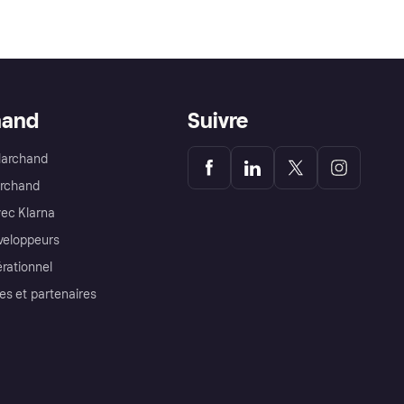
hand
Suivre
Marchand
archand
ec Klarna
éveloppeurs
érationnel
es et partenaires