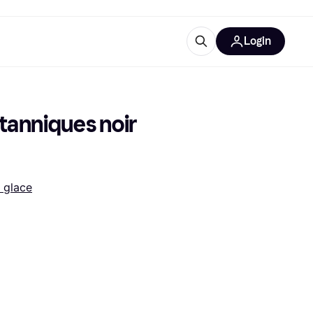
Login
lus d'informations
de bureau
u'est-ce que Klarna?
tanniques noir 
à glace
catégories