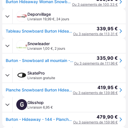
Burton Hideaway Woman Snowboard Violet 152 Femme
Ou 3 paiements de 100,33 €
Deporvillage
Livraison 19,99 €
,
24 jours
339,95 €
Tableau Snowboard Burton Hideaway blanc violet femme - 144 - White
Ou 3 paiements de 113,31 €
Snowleader
Livraison 1,00 €
,
2 jours
335,90 €
Burton - Snowboard all mountain - Hideaway 2026 pour Femme en Bois - Taille 144 cm - Blanc
Ou 3 paiements de 111,96 €
SkatePro
Livraison gratuite
419,95 €
Planche Snowboard Burton Hideaway Femmes (152cm - Blanc)
Ou 3 paiements de 139,98 €
Glisshop
G
Livraison 6,95 €
479,90 €
Burton - Hideaway - 144 - Planche Snowboard
Ou 3 paiements de 159,96 €