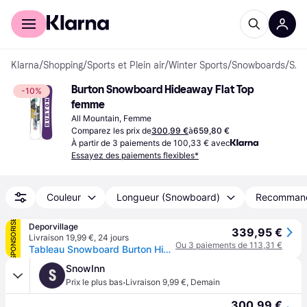
Acheter avec Klarna
Espace entreprises
Klarna
/
Shopping
/
Sports et Plein air
/
Winter Sports
/
Snowboards
/
Snowboards
Burton Snowboard Hideaway Flat Top 
-10%
femme
All Mountain, Femme
Comparez les prix de
300,99 €
à
659,80 €
À partir de 3 paiements de 100,33 € avec
Essayez des paiements flexibles*
Couleur
Longueur (Snowboard)
Recomman
SPONSORISÉ
Deporvillage
339,95 €
Livraison 19,99 €
,
24 jours
Ou 3 paiements de 113,31 €
Tableau Snowboard Burton Hideaway blanc violet femme - 144 - White
SnowInn
S
·
Prix le plus bas
Livraison 9,99 €
,
Demain
300,99 €