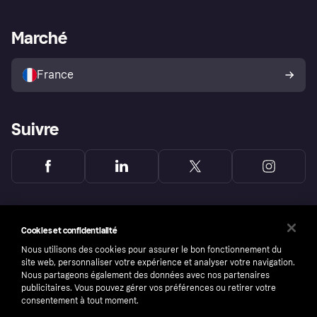
Support Marchand
Portail développeurs
L'appli shopping de Klarna
Paramètres de confidentialité
Portail Marchand
Statut opérationnel
Marché
Explorez les magasins
Votre droit de rétractation
Vendre avec Klarna
Plateformes et partenaires
Politique de protection de
l’acheteur Klarna
France
Suivre
Cookies et confidentialité
Nous utilisons des cookies pour assurer le bon fonctionnement du
site web, personnaliser votre expérience et analyser votre navigation.
Nous partageons également des données avec nos partenaires
publicitaires. Vous pouvez gérer vos préférences ou retirer votre
consentement à tout moment.