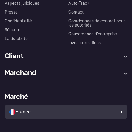
Aspects juridiques
Auto-Track
Presse
Contact
Confidentialité
Coordonnées de contact pour
les autorités
Sécurité
Gouvernance d’entreprise
La durabilité
Investor relations
Client
Aide
Réclamations
Marchand
Login
Protection contre la fraude
Support Marchand
Portail développeurs
L'appli shopping de Klarna
Paramètres de confidentialité
Portail Marchand
Statut opérationnel
Marché
Explorez les magasins
Votre droit de rétractation
Vendre avec Klarna
Plateformes et partenaires
Politique de protection de
l’acheteur Klarna
France