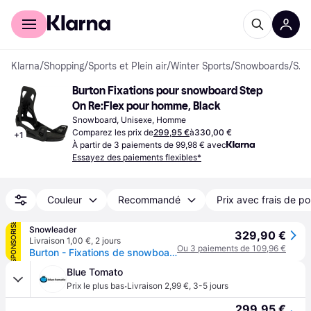
Acheter avec Klarna
Espace entreprises
Klarna
/
Shopping
/
Sports et Plein air
/
Winter Sports
/
Snowboards
/
Snowboards
Burton Fixations pour snowboard Step 
On Re:Flex pour homme, Black
Snowboard, Unisexe, Homme
Comparez les prix de
299,95 €
à
330,00 €
+
1
À partir de 3 paiements de 99,98 € avec
Essayez des paiements flexibles*
Couleur
Recommandé
Prix avec frais de po
SPONSORISÉ
Snowleader
329,90 €
Livraison 1,00 €
,
2 jours
Ou 3 paiements de 109,96 €
Burton - Fixations de snowboard all mountain - Step On Black pour Homme - Taille 47-48 - Noir
Blue Tomato
·
Prix le plus bas
Livraison 2,99 €
,
3-5 jours
299,95 €