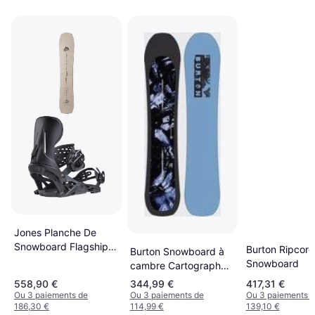
Jones Planche De
Snowboard Flagship
Burton Ripcor
Burton Snowboard à
Marron Homme
Snowboard
cambre Cartographer,
154
558,90 €
344,99 €
417,31 €
Ou 3 paiements de
Ou 3 paiements de
Ou 3 paiements 
186,30 €
114,99 €
139,10 €