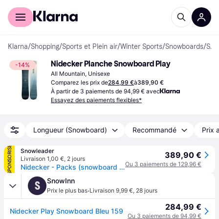
Acheter avec Klarna
Espace entreprises
Klarna
/
Shopping
/
Sports et Plein air
/
Winter Sports
/
Snowboards
/
Snowboards
Nidecker Planche Snowboard Play
-14%
All Mountain, Unisexe
Comparez les prix de
284,99 €
à
389,90 €
À partir de 3 paiements de 94,99 € avec
Essayez des paiements flexibles*
Longueur (Snowboard)
Recommandé
Prix 
SPONSORISÉ
Snowleader
389,90 €
Livraison 1,00 €
,
2 jours
Ou 3 paiements de 129,96 €
Nidecker - Packs (snowboard + fix) - Snowboard all-mountain - Pack Play 2026 pour Homme - Navy
SnowInn
S
·
Prix le plus bas
Livraison 9,99 €
,
28 jours
284,99 €
Nidecker Play Snowboard Bleu 159
Ou 3 paiements de 94,99 €