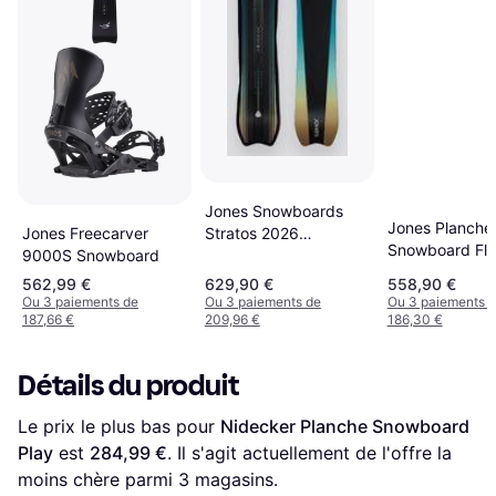
Jones Snowboards
Jones Planche
Jones Freecarver
Stratos 2026
Snowboard Fla
9000S Snowboard
Snowboard Motifs -
Marron Homm
Black
562,99 €
629,90 €
558,90 €
Ou 3 paiements de
Ou 3 paiements de
Ou 3 paiements 
187,66 €
209,96 €
186,30 €
Détails du produit
Le prix le plus bas pour 
Nidecker Planche Snowboard 
Play
 est 
284,99 €
. Il s'agit actuellement de l'offre la 
moins chère parmi 
3
 magasins.