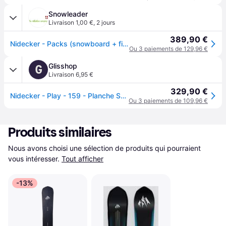
Snowleader
Livraison 1,00 €
,
2 jours
389,90 €
Nidecker - Packs (snowboard + fix) - Snowboard all-mountain - Pack Play 2026 pour Homme - Navy
Ou 3 paiements de 129,96 €
Glisshop
G
Livraison 6,95 €
329,90 €
Nidecker - Play - 159 - Planche Snowboard
Ou 3 paiements de 109,96 €
Produits similaires
Nous avons choisi une sélection de produits qui pourraient 
vous intéresser.
Tout afficher
-13%